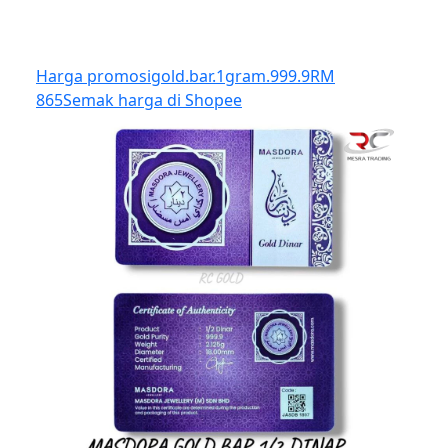
Harga promosi
gold.bar.1gram.999.9
RM
865
Semak harga di Shopee