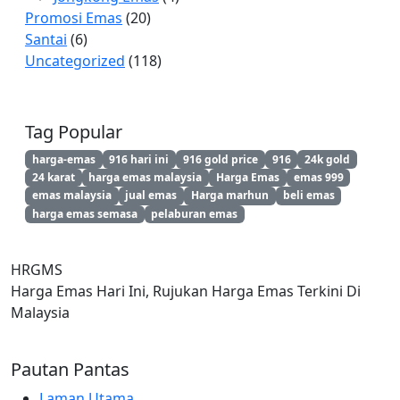
Promosi Emas
(20)
Santai
(6)
Uncategorized
(118)
Tag Popular
harga-emas
916 hari ini
916 gold price
916
24k gold
24 karat
harga emas malaysia
Harga Emas
emas 999
emas malaysia
jual emas
Harga marhun
beli emas
harga emas semasa
pelaburan emas
HRGMS
Harga Emas Hari Ini, Rujukan Harga Emas Terkini Di
Malaysia
Pautan Pantas
Laman Utama