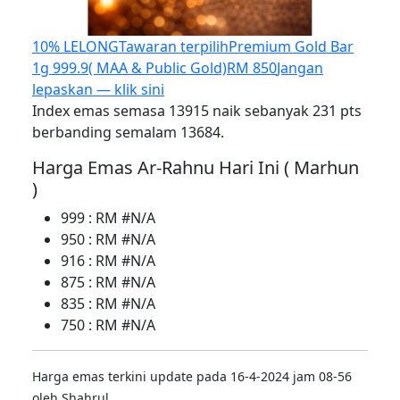
10% LELONG
Tawaran terpilih
Premium Gold Bar
1g 999.9( MAA & Public Gold)
RM 850
Jangan
lepaskan — klik sini
Index emas semasa 13915 naik sebanyak 231 pts
berbanding semalam 13684.
Harga Emas Ar-Rahnu Hari Ini ( Marhun
)
999 : RM #N/A
950 : RM #N/A
916 : RM #N/A
875 : RM #N/A
835 : RM #N/A
750 : RM #N/A
Harga emas terkini update pada 16-4-2024 jam 08-56
oleh Shahrul