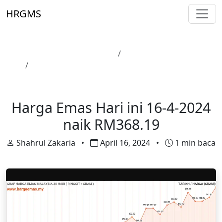
Skip to main content
HRGMS
Laman Utama
Harga Emas
Harga Emas Hari ini 16-4-2024 naik RM368.19
Harga Emas
Harga Emas Hari ini 16-4-2024
naik RM368.19
Shahrul Zakaria
•
April 16, 2024
•
1 min baca