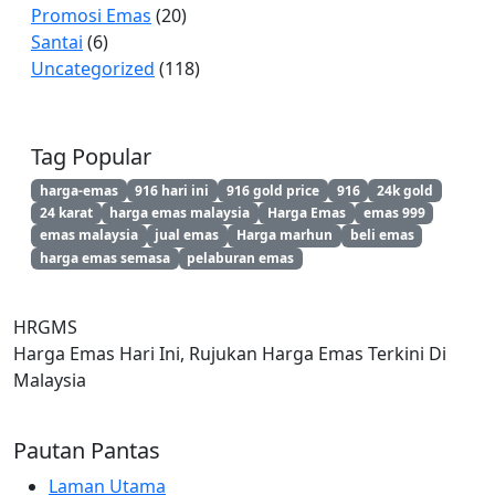
Promosi Emas
(20)
Santai
(6)
Uncategorized
(118)
Tag Popular
harga-emas
916 hari ini
916 gold price
916
24k gold
24 karat
harga emas malaysia
Harga Emas
emas 999
emas malaysia
jual emas
Harga marhun
beli emas
harga emas semasa
pelaburan emas
HRGMS
Harga Emas Hari Ini, Rujukan Harga Emas Terkini Di
Malaysia
Pautan Pantas
Laman Utama