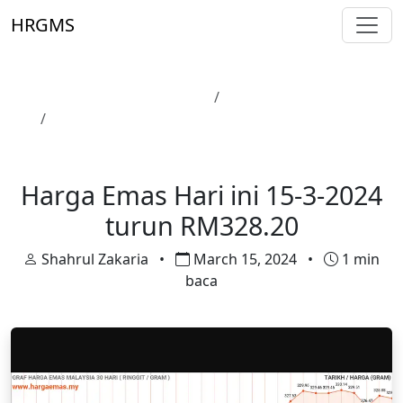
Skip to main content
HRGMS
Laman Utama
Harga Emas
Harga Emas Hari ini 15-3-2024 turun RM328.20
Harga Emas
Harga Emas Hari ini 15-3-2024
turun RM328.20
Shahrul Zakaria
•
March 15, 2024
•
1 min
baca