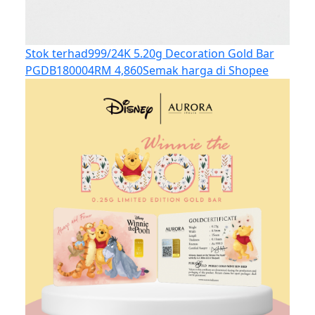
Stok terhad
999/24K 5.20g Decoration Gold Bar
PGDB180004
RM 4,860
Semak harga di Shopee