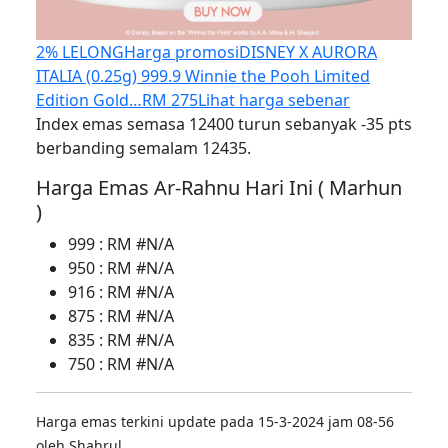
2% LELONG
Harga promosi
DISNEY X AURORA
ITALIA (0.25g) 999.9 Winnie the Pooh Limited
Edition Gold…
RM 275
Lihat harga sebenar
Index emas semasa 12400 turun sebanyak -35 pts
berbanding semalam 12435.
Harga Emas Ar-Rahnu Hari Ini ( Marhun
)
999 : RM #N/A
950 : RM #N/A
916 : RM #N/A
875 : RM #N/A
835 : RM #N/A
750 : RM #N/A
Harga emas terkini update pada 15-3-2024 jam 08-56
oleh Shahrul