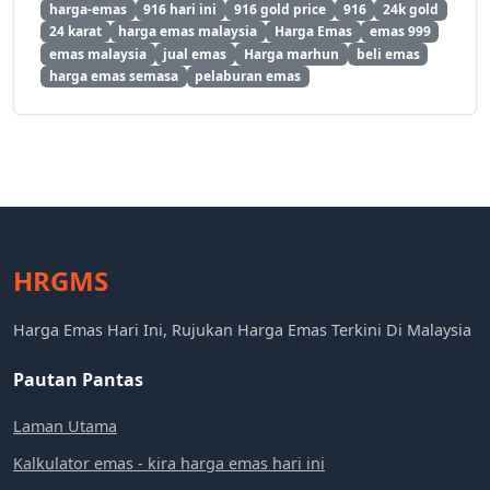
harga-emas
916 hari ini
916 gold price
916
24k gold
24 karat
harga emas malaysia
Harga Emas
emas 999
emas malaysia
jual emas
Harga marhun
beli emas
harga emas semasa
pelaburan emas
HRGMS
Harga Emas Hari Ini, Rujukan Harga Emas Terkini Di Malaysia
Pautan Pantas
Laman Utama
Kalkulator emas - kira harga emas hari ini