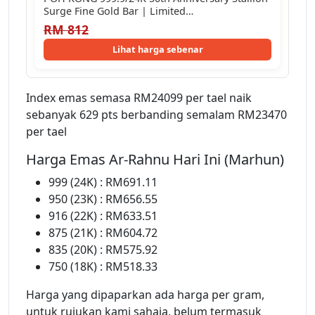
Surge Fine Gold Bar | Limited…
RM 812
Lihat harga sebenar
Index emas semasa RM24099 per tael naik
sebanyak 629 pts berbanding semalam RM23470
per tael
Harga Emas Ar-Rahnu Hari Ini (Marhun)
999 (24K) : RM691.11
950 (23K) : RM656.55
916 (22K) : RM633.51
875 (21K) : RM604.72
835 (20K) : RM575.92
750 (18K) : RM518.33
Harga yang dipaparkan ada harga per gram,
untuk rujukan kami sahaja, belum termasuk