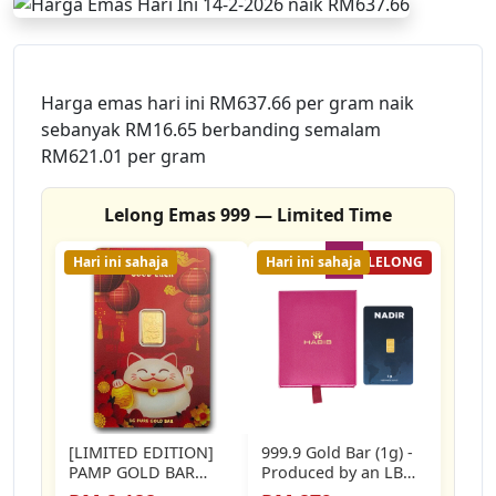
Harga emas hari ini RM637.66 per gram naik
sebanyak RM16.65 berbanding semalam
RM621.01 per gram
Lelong Emas 999 — Limited Time
Hari ini sahaja
Hari ini sahaja
2% LELONG
[LIMITED EDITION]
999.9 Gold Bar (1g) -
PAMP GOLD BAR
Produced by an LBMA
999.9 1g (EMAS 999.9)
Good Delivery List…