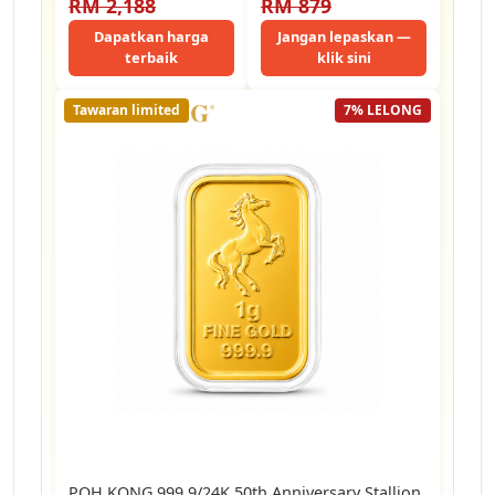
RM 2,188
RM 879
Good Luck Cat
Dapatkan harga
Jangan lepaskan —
terbaik
klik sini
Tawaran limited
7% LELONG
POH KONG 999.9/24K 50th Anniversary Stallion