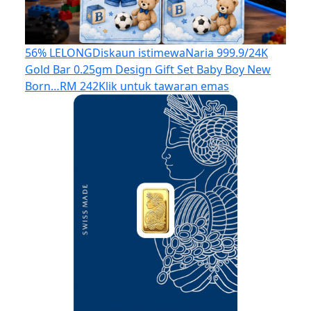
56% LELONG
Diskaun istimewa
Naria 999.9/24K
Gold Bar 0.25gm Design Gift Set Baby Boy New
Born…
RM 242
Klik untuk tawaran emas