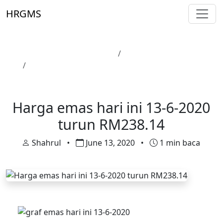
Skip to main content
HRGMS
Laman Utama
Harga Emas
Harga emas hari ini 13-6-2020 turun RM238.14
Harga Emas
Harga emas hari ini 13-6-2020
turun RM238.14
Shahrul
•
June 13, 2020
•
1 min baca