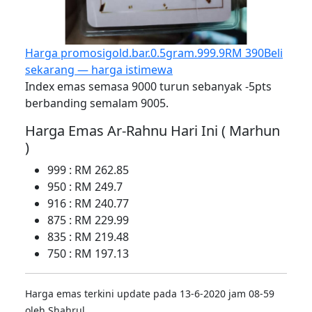
Harga promosi
gold.bar.0.5gram.999.9
RM 390
Beli
sekarang — harga istimewa
Index emas semasa 9000 turun sebanyak -5pts
berbanding semalam 9005.
Harga Emas Ar-Rahnu Hari Ini ( Marhun
)
999 : RM 262.85
950 : RM 249.7
916 : RM 240.77
875 : RM 229.99
835 : RM 219.48
750 : RM 197.13
Harga emas terkini update pada 13-6-2020 jam 08-59
oleh Shahrul