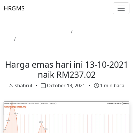
Skip to main content
HRGMS
Laman Utama
Harga Emas
Harga emas hari ini 13-10-2021 naik RM237.02
Harga Emas
Harga emas hari ini 13-10-2021
naik RM237.02
shahrul
•
October 13, 2021
•
1 min baca