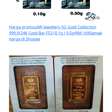
Harga promosi
MJ Jewellery 5G Gold Collection
999.9/24K Gold Bar F53 (0.1g / 0.5g)
RM 169
Semak
harga di Shopee