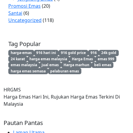
Promosi Emas
(20)
Santai
(6)
Uncategorized
(118)
Tag Popular
harga-emas
916 hari ini
916 gold price
916
24k gold
24 karat
harga emas malaysia
Harga Emas
emas 999
emas malaysia
jual emas
Harga marhun
beli emas
harga emas semasa
pelaburan emas
HRGMS
Harga Emas Hari Ini, Rujukan Harga Emas Terkini Di
Malaysia
Pautan Pantas
Laman Utama