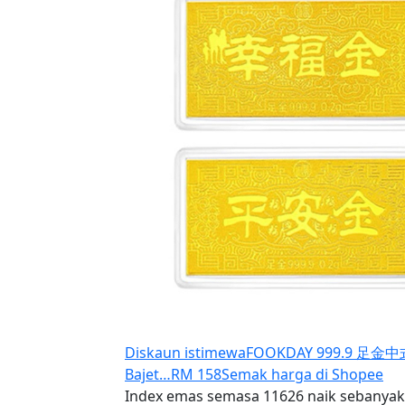
Diskaun istimewa
FOOKDAY 999.9 足金中式金
Bajet…
RM 158
Semak harga di Shopee
Index emas semasa 11626 naik sebanyak