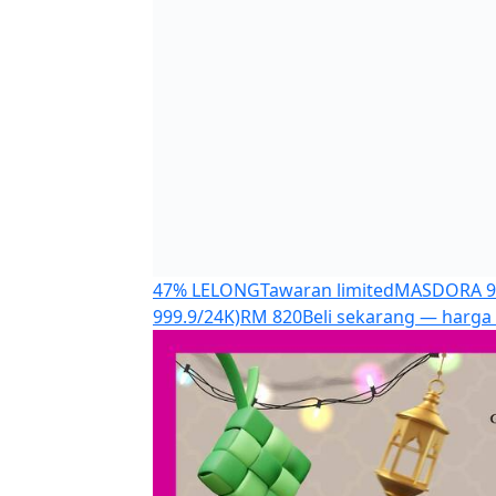
47% LELONG
Tawaran limited
MASDORA 99
999.9/24K)
RM 820
Beli sekarang — harga