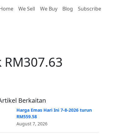
Home
We Sell
We Buy
Blog
Subscribe
k RM307.63
ik RM307.63
Artikel Berkaitan
Harga Emas Hari Ini 7-8-2026 turun
RM559.58
August 7, 2026