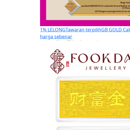
1% LELONG
Tawaran terpilih
GB GOLD Cat
harga sebenar