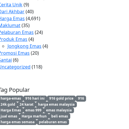
Cerita Unik
(9)
Dari Akhbar
(40)
Harga Emas
(4,691)
Maklumat
(35)
Pelaburan Emas
(24)
Produk Emas
(4)
Jongkong Emas
(4)
Promosi Emas
(20)
Santai
(6)
Uncategorized
(118)
Tag Popular
harga-emas
916 hari ini
916 gold price
916
24k gold
24 karat
harga emas malaysia
Harga Emas
emas 999
emas malaysia
jual emas
Harga marhun
beli emas
harga emas semasa
pelaburan emas