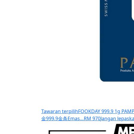
Tawaran terpilih
FOOKDAY 999.9 1g PAMP 
金999.9金条Emas…
RM 970
Jangan lepaska