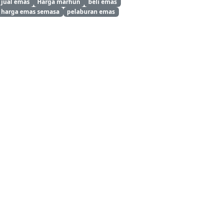
jual emas
Harga marhun
beli emas
harga emas semasa
pelaburan emas