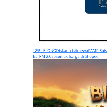
18% LELONG
Diskaun istimewa
PAMP Suiss
Bar
RM 2,050
Semak harga di Shopee