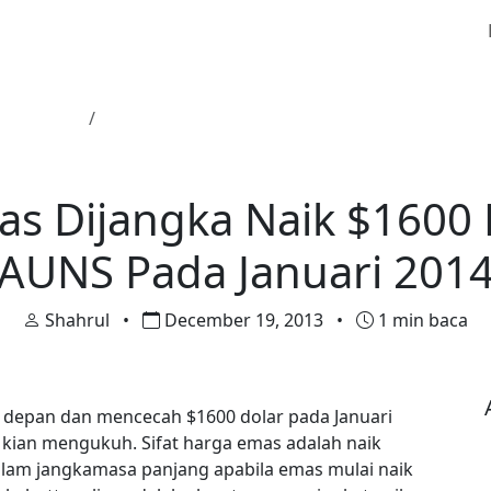
rga Emas
Harga Emas Dijangka Naik $1600 Dolar Satu A
Harga Emas
s Dijangka Naik $1600 
AUNS Pada Januari 201
Shahrul
•
December 19, 2013
•
1 min baca
 depan dan mencecah $1600 dolar pada Januari
 kian mengukuh. Sifat harga emas adalah naik
alam jangkamasa panjang apabila emas mulai naik