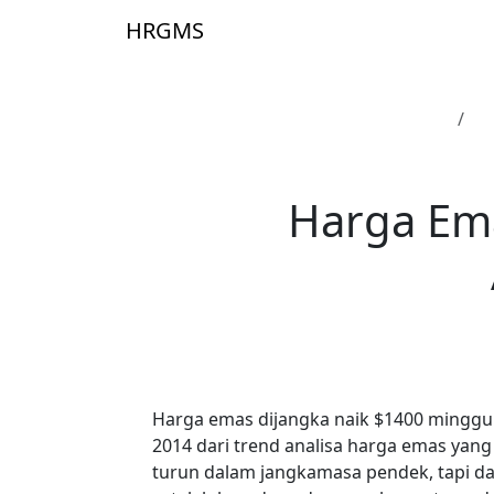
Skip to main content
HRGMS
Laman Utama
Ha
Harga Ema
Harga emas dijangka naik $1400 minggu
2014 dari trend analisa harga emas yang
turun dalam jangkamasa pendek, tapi d