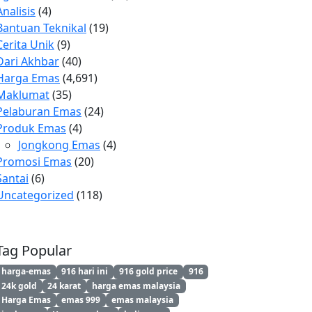
Analisis
(4)
Bantuan Teknikal
(19)
Cerita Unik
(9)
Dari Akhbar
(40)
Harga Emas
(4,691)
Maklumat
(35)
Pelaburan Emas
(24)
Produk Emas
(4)
Jongkong Emas
(4)
Promosi Emas
(20)
Santai
(6)
Uncategorized
(118)
Tag Popular
harga-emas
916 hari ini
916 gold price
916
24k gold
24 karat
harga emas malaysia
Harga Emas
emas 999
emas malaysia