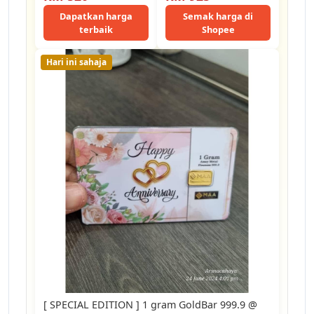
Bar 哥谭市小丑限量版
黄金卡
Dapatkan harga
Semak harga di
terbaik
Shopee
Hari ini sahaja
[ SPECIAL EDITION ] 1 gram GoldBar 999.9 @