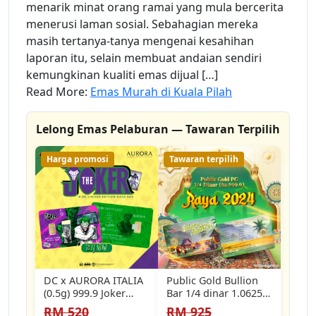
menarik minat orang ramai yang mula bercerita
menerusi laman sosial. Sebahagian mereka
masih tertanya-tanya mengenai kesahihan
laporan itu, selain membuat andaian sendiri
kemungkinan kualiti emas dijual […]
Read More:
Emas Murah di Kuala Pilah
Lelong Emas Pelaburan — Tawaran Terpilih
Harga promosi
Tawaran terpilih
DC x AURORA ITALIA
Public Gold Bullion
(0.5g) 999.9 Joker
Bar 1/4 dinar 1.0625g
Limited Edition Gold
(Au 999.9) - Raya 2024
RM 520
RM 925