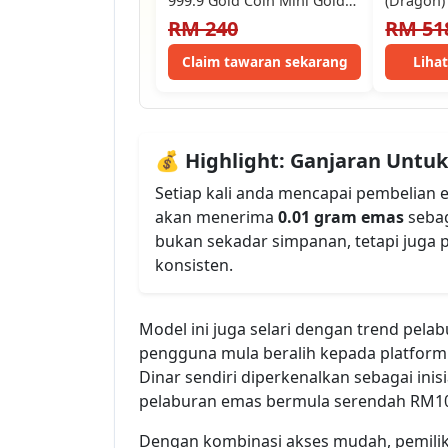
999.9 Gold Coin Mini Gold
(Dragon)
Bar Emas Tulen…
RM 240
RM 51
Claim tawaran sekarang
Liha
💰 Highlight: Ganjaran Untuk
Setiap kali anda mencapai pembelian
akan menerima
0.01 gram emas
sebag
bukan sekadar simpanan, tetapi juga
konsisten.
Model ini juga selari dengan trend pelab
pengguna mula beralih kepada platform 
Dinar sendiri diperkenalkan sebagai ini
pelaburan emas bermula serendah RM10 me
Dengan kombinasi akses mudah, pemilikan