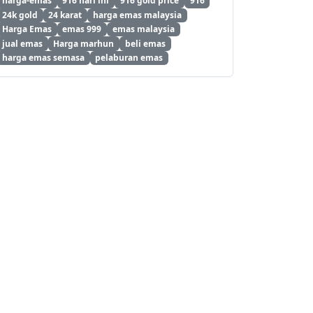
harga-emas
916 hari ini
916 gold price
916
24k gold
24 karat
harga emas malaysia
Harga Emas
emas 999
emas malaysia
jual emas
Harga marhun
beli emas
harga emas semasa
pelaburan emas