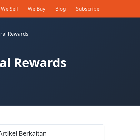
We Sell
We Buy
Blog
Subscribe
rral Rewards
ral Rewards
Artikel Berkaitan