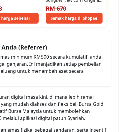
Songket New Edisi Original
resit
8
RM 670
t harga sebenar
Semak harga di Shopee
 Anda (Referrer)
 emas minimum RM500 secara kumulatif, anda
ai ganjaran. Ini menjadikan setiap pembelian
 peluang untuk menambah aset secara
uran digital masa kini, di mana lebih ramai
yang mudah diakses dan fleksibel. Bursa Gold
siatif Bursa Malaysia untuk membolehkan
lalui aplikasi digital patuh Syariah.
 emas fizikal sebagai sandaran, serta insentif