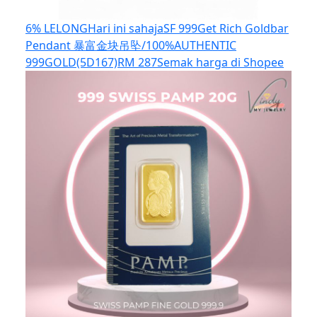
6% LELONG
Hari ini sahaja
SF 999Get Rich Goldbar
Pendant 暴富金块吊坠/100%AUTHENTIC
999GOLD(5D167)
RM 287
Semak harga di Shopee