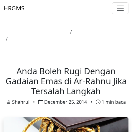
Skip to main content
HRGMS
Laman Utama
Harga Emas
Anda Boleh Rugi Dengan Gadaian Emas di Ar-Rahnu
Jika Tersalah Langkah
Harga Emas
Anda Boleh Rugi Dengan
Gadaian Emas di Ar-Rahnu Jika
Tersalah Langkah
Shahrul
•
December 25, 2014
•
1 min baca