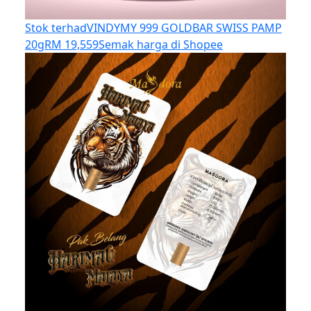
Stok terhad
VINDYMY 999 GOLDBAR SWISS PAMP
20g
RM 19,559
Semak harga di Shopee