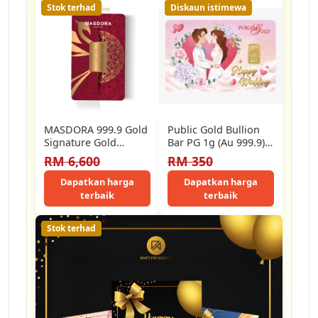
Stok terhad
Diskaun istimewa
MASDORA 999.9 Gold
Public Gold Bullion
Signature Gold
Bar PG 1g (Au 999.9)
Bullion Bar ~ 10.00GM
24k - Happy Wedding
RM 6,600
RM 350
(EMAS 999.9/24K)
Dapatkan harga
Dapatkan harga
terbaik
terbaik
Stok terhad