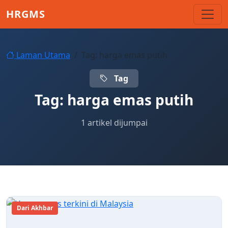
Skip to main content
HRGMS
Laman Utama
Tag: harga emas putih
Tag
Tag:
harga emas putih
1 artikel dijumpai
Dari Akhbar