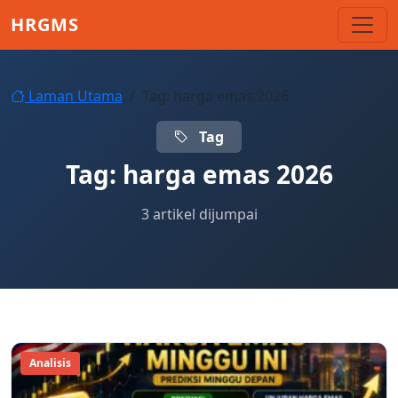
Skip to main content
HRGMS
Laman Utama
Tag: harga emas 2026
Tag
Tag:
harga emas 2026
3 artikel dijumpai
Analisis