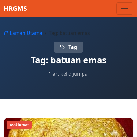
Skip to main content
HRGMS
Laman Utama
Tag: batuan emas
Tag
Tag:
batuan emas
1 artikel dijumpai
Maklumat