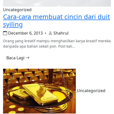
Uncategorized
Cara-cara membuat cincin dari duit
syiling
December 6, 2013
•
Shahrul
Orang yang kreatif mampu menghasilkan karya kreatif mereka
daripada apa bahan sekali pon. Post kali...
Baca Lagi
Uncategorized