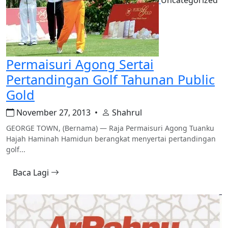
Permaisuri Agong Sertai
Pertandingan Golf Tahunan Public
Gold
November 27, 2013
•
Shahrul
GEORGE TOWN, (Bernama) — Raja Permaisuri Agong Tuanku
Hajah Haminah Hamidun berangkat menyertai pertandingan
golf...
Baca Lagi