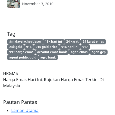
November 3, 2010
Tag
#malaysiacheatlaser
18k hari ini
24 karat
24 karat emas
24k gold
916
916 gold price
916 hari ini
917
999 harga emas
account emas bank
agen emas
agen gcp
agent public gold
agro bank
HRGMS
Harga Emas Hari Ini, Rujukan Harga Emas Terkini Di
Malaysia
Pautan Pantas
Laman Utama