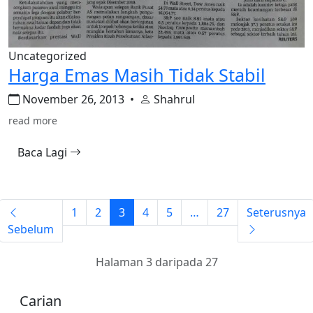
Uncategorized
Harga Emas Masih Tidak Stabil
November 26, 2013
•
Shahrul
read more
Baca Lagi
1
2
3
4
5
…
27
Seterusnya
Sebelum
Halaman 3 daripada 27
Carian