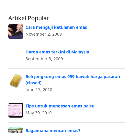
Artikel Popular
Cara menguji ketulenan emas
November 2, 2009
Harga emas terkini di Malaysia
September 8, 2009
Beli jongkong emas 999 bawah harga pasaran
(closed)
June 17, 2010
Tips untuk mengesan emas palsu
May 30, 2010
Bagaimana mencari emas?