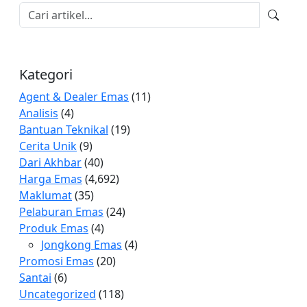
Kategori
Agent & Dealer Emas
(11)
Analisis
(4)
Bantuan Teknikal
(19)
Cerita Unik
(9)
Dari Akhbar
(40)
Harga Emas
(4,692)
Maklumat
(35)
Pelaburan Emas
(24)
Produk Emas
(4)
Jongkong Emas
(4)
Promosi Emas
(20)
Santai
(6)
Uncategorized
(118)