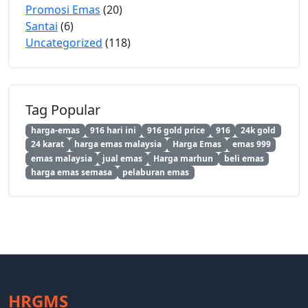
Promosi Emas
(20)
Santai
(6)
Uncategorized
(118)
Tag Popular
harga-emas
916 hari ini
916 gold price
916
24k gold
24 karat
harga emas malaysia
Harga Emas
emas 999
emas malaysia
jual emas
Harga marhun
beli emas
harga emas semasa
pelaburan emas
HRGMS