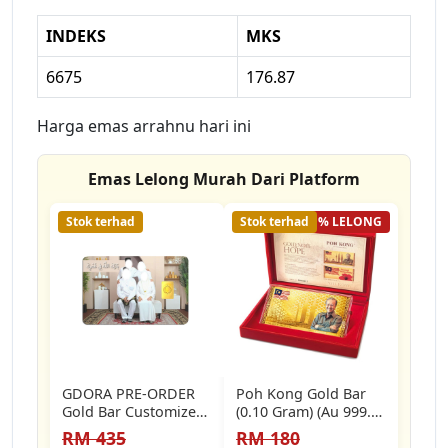
INDEKS
MKS
6675
176.87
Harga emas arrahnu hari ini
Emas Lelong Murah Dari Platform
Stok terhad
Stok terhad
21% LELONG
GDORA PRE-ORDER
Poh Kong Gold Bar
Gold Bar Customize
(0.10 Gram) (Au 999.9)
999.9
24K - TM Gold…
RM 435
RM 180