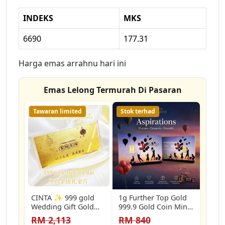
INDEKS
MKS
6690
177.31
Harga emas arrahnu hari ini
Emas Lelong Termurah Di Pasaran
Tawaran limited
Stok terhad
CINTA ✨️ 999 gold
1g Further Top Gold
Wedding Gift Gold
999.9 Gold Coin Mini
Note 1g Gold Bar 999
Gold Bar Emas
RM 2,113
RM 840
金送礼金片…
Tulen…