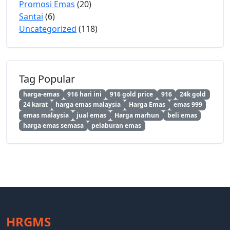
Promosi Emas
(20)
Santai
(6)
Uncategorized
(118)
Tag Popular
harga-emas
916 hari ini
916 gold price
916
24k gold
24 karat
harga emas malaysia
Harga Emas
emas 999
emas malaysia
jual emas
Harga marhun
beli emas
harga emas semasa
pelaburan emas
HRGMS