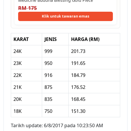
Medicine Buddha Blessing Gold Piece
RM 175
Klik untuk tawaran emas
KARAT
JENIS
HARGA (RM)
24K
999
201.73
23K
950
191.65
22K
916
184.79
21K
875
176.52
20K
835
168.45
18K
750
151.30
Tarikh update: 6/8/2017 pada 10:23:50 AM