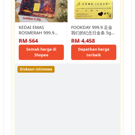
KEDAI EMAS
FOOKDAY 999.9 足金
ROSMERAH 999.9
我们的纪念日金条 5g
GOLD BAR 0.50G
Gold 999.9
RM 564
RM 4,458
LABUBU EDITION
Anniversary Gold Bar
5g 情人节礼物 520…
Semak harga di
Dapatkan harga
Shopee
terbaik
Diskaun istimewa