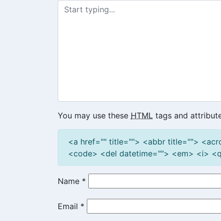
You may use these
HTML
tags and attribute
<a href="" title=""> <abbr title=""> <a
<code> <del datetime=""> <em> <i> <q 
Name
*
Email
*