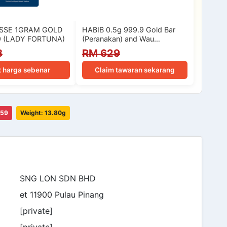
ISSE 1GRAM GOLD
HABIB 0.5g 999.9 Gold Bar
9 (LADY FORTUNA)
(Peranakan) and Wau
Collection | 999.9 Gold…
8
RM 629
t harga sebenar
Claim tawaran sekarang
059
Weight: 13.80g
SNG LON SDN BHD
et 11900 Pulau Pinang
[private]
[private]