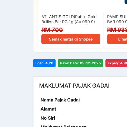
ATLANTIS GOLD(Public Gold
PAMP SU
Bullion Bar PG 1g (Au 999.9)
BAR 999.
24K - Purple…
RM 700
RM 93
Semak harga di Shopee
Liha
Loan: 4,20
Pawn Date: 03-12-2025
Expiry: 46
MAKLUMAT PAJAK GADAI
Nama Pajak Gadai
Alamat
No Siri
Maklumat Pelanggan