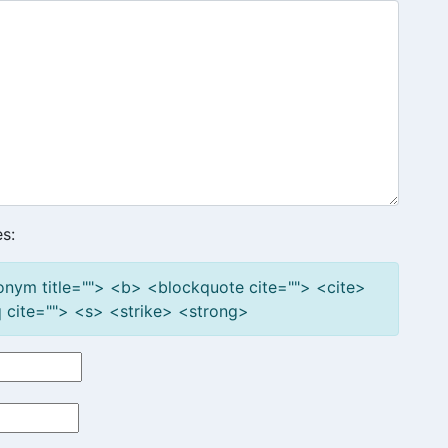
s:
cronym title=""> <b> <blockquote cite=""> <cite>
cite=""> <s> <strike> <strong>