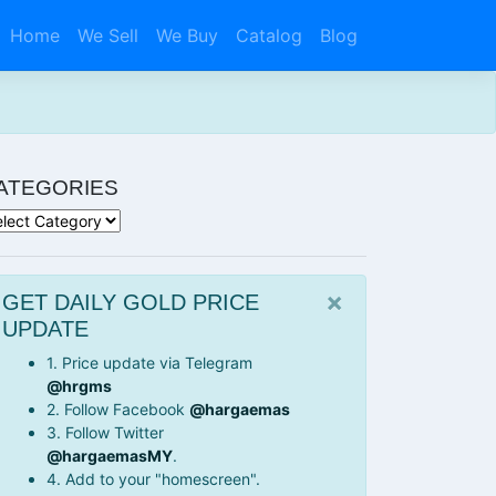
Home
We Sell
We Buy
Catalog
Blog
ATEGORIES
tegories
×
GET DAILY GOLD PRICE
UPDATE
1. Price update via Telegram
@hrgms
2. Follow Facebook
@hargaemas
3. Follow Twitter
@hargaemasMY
.
4. Add to your "homescreen".