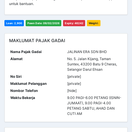
untuk bantuan.
Loan: 2,900
Pawn Date: 09/02/2026
Expiry: 46242
Weight:
MAKLUMAT PAJAK GADAI
Nama Pajak Gadai
JALINAN ERA SDN BHD
Alamat
No. 5. Jalan Kijang, Taman
Suntex, 43200 Batu 9 Cheras,
Selangor Darul Ehsan
No Siri
[private]
Maklumat Pelanggan
[private]
Nombor Telefon
[hide]
Waktu Bekerja
9.00 PAGI-6.00 PETANG (ISNIN-
JUMAAT), 9.00 PAGI-4.00
PETANG SABTU, AHAD DAN
CUTI AM