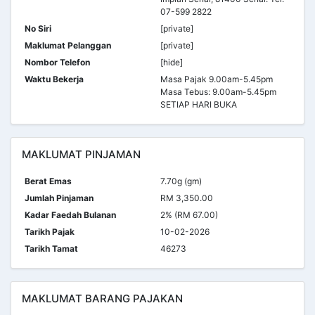
07-599 2822
No Siri
[private]
Maklumat Pelanggan
[private]
Nombor Telefon
[hide]
Waktu Bekerja
Masa Pajak 9.00am-5.45pm
Masa Tebus: 9.00am-5.45pm
SETIAP HARI BUKA
MAKLUMAT PINJAMAN
Berat Emas
7.70g (gm)
Jumlah Pinjaman
RM 3,350.00
Kadar Faedah Bulanan
2% (RM 67.00)
Tarikh Pajak
10-02-2026
Tarikh Tamat
46273
MAKLUMAT BARANG PAJAKAN