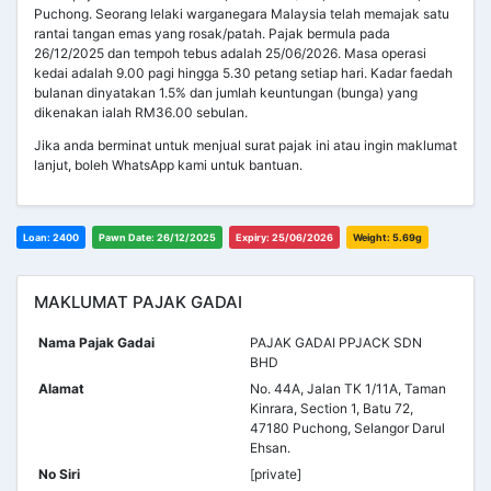
Puchong. Seorang lelaki warganegara Malaysia telah memajak satu
rantai tangan emas yang rosak/patah. Pajak bermula pada
26/12/2025 dan tempoh tebus adalah 25/06/2026. Masa operasi
kedai adalah 9.00 pagi hingga 5.30 petang setiap hari. Kadar faedah
bulanan dinyatakan 1.5% dan jumlah keuntungan (bunga) yang
dikenakan ialah RM36.00 sebulan.
Jika anda berminat untuk menjual surat pajak ini atau ingin maklumat
lanjut, boleh WhatsApp kami untuk bantuan.
Loan: 2400
Pawn Date: 26/12/2025
Expiry: 25/06/2026
Weight: 5.69g
MAKLUMAT PAJAK GADAI
Nama Pajak Gadai
PAJAK GADAI PPJACK SDN
BHD
Alamat
No. 44A, Jalan TK 1/11A, Taman
Kinrara, Section 1, Batu 72,
47180 Puchong, Selangor Darul
Ehsan.
No Siri
[private]