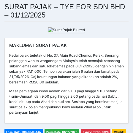
SURAT PAJAK – TYE FOR SDN BHD
– 01/12/2025
MAKLUMAT SURAT PAJAK
Kedai pajak terletak di No. 37, Main Road Chemor, Perak. Seorang
pelanggan wanita warganegara Malaysia telah memajak sepasang
subang emas dan satu loket emas pada 01/12/2025 dengan pinjaman
sebanyak RM1,000. Tempoh pajakan ialah 6 bulan dan tamat pada
31/05/2026. Caj keuntungan bulanan yang dikenakan adalah 2%,
bersamaan RM20.00 sebulan.
Masa perniagaan kedai adalah dari 9.00 pagi hingga 5.00 petang
(Isnin-Jumaat) dan 9.00 pagi hingga 2.00 petang pada hari Sabtu;
kedai ditutup pada Ahad dan cuti am. Sesiapa yang berminat menjual
surat pajak boleh menghubungi kami melalui WhatsApp untuk
pertanyaan lanjut.
Loan: SATU RIBU SAHAJA
Pawn Date: 01/12/2025
Expiry: 31/05/2026
Weight: