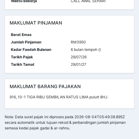
Waktu Bekerja
CALL AWAL SEHARI
MAKLUMAT PINJAMAN
Berat Emas
Jumlah Pinjaman
RM3950
Kadar Faedah Bulanan
6 bulan tempoh ()
Tarikh Pajak
29/07/26
Tarikh Tamat
29/01/27
MAKLUMAT BARANG PAJAKAN
916, 10-1 TIGA RIBU SEMBILAN RATUS LIMA pulutt 8HJ.
Nota: Data surat pajak ini diproses pada 2026-08-04T05:49:38.895Z
secara automatik untuk tujuan rekod & perbandingan jumlah pinjaman
semasa kedai pajak gadai & ar-rahnu.