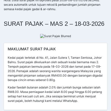
Nota: Data surat pajak ini diproses pada 2026-08-05T02:08:58.246Z
secara automatik untuk tujuan rekod & perbandingan jumlah pinjaman
semasa kedai pajak gadai & ar-rahnu.
SURAT PAJAK – MAS 2 – 18-03-2026
MAKLUMAT SURAT PAJAK
Kedai pajak terletak di No. 41, Jalan Sutera 1, Taman Sentosa, Johor
Bahru. Surat pajak dikeluarkan oleh sebuah kedai bernama mas 2.
Tempoh pajakan bermula pada 18-03-2026 dan tamat pada 17-09-
2026. Pemajak adalah seorang wanita warganegara Malaysia yang
mengambil pinjaman sebanyak RM400.00 dengan barangan digadai
berupa cincin emas seberat 0.80g.
Kadar faedah bulanan adalah 2.0% dan jumlah bunga sebulan ialah
RM8.00. Masa perniagaan kedai ialah 8.00 pagi hingga 6.00 petang
setiap hari kecuali cuti am. Jika sesiapa berminat untuk menjual
surat pajak, boleh hubungi kami melalui WhatsApp.