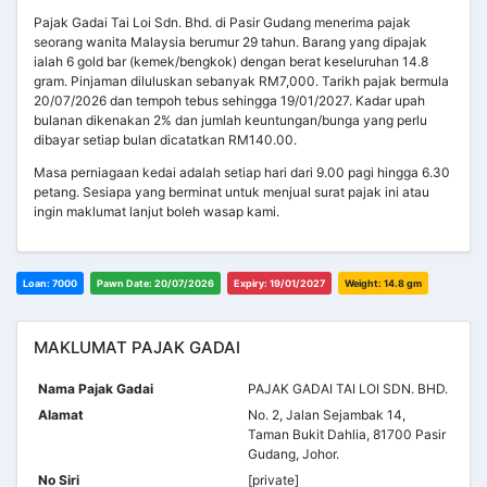
Pajak Gadai Tai Loi Sdn. Bhd. di Pasir Gudang menerima pajak
seorang wanita Malaysia berumur 29 tahun. Barang yang dipajak
ialah 6 gold bar (kemek/bengkok) dengan berat keseluruhan 14.8
gram. Pinjaman diluluskan sebanyak RM7,000. Tarikh pajak bermula
20/07/2026 dan tempoh tebus sehingga 19/01/2027. Kadar upah
bulanan dikenakan 2% dan jumlah keuntungan/bunga yang perlu
dibayar setiap bulan dicatatkan RM140.00.
Masa perniagaan kedai adalah setiap hari dari 9.00 pagi hingga 6.30
petang. Sesiapa yang berminat untuk menjual surat pajak ini atau
ingin maklumat lanjut boleh wasap kami.
Loan: 7000
Pawn Date: 20/07/2026
Expiry: 19/01/2027
Weight: 14.8 gm
MAKLUMAT PAJAK GADAI
Nama Pajak Gadai
PAJAK GADAI TAI LOI SDN. BHD.
Alamat
No. 2, Jalan Sejambak 14,
Taman Bukit Dahlia, 81700 Pasir
Gudang, Johor.
No Siri
[private]