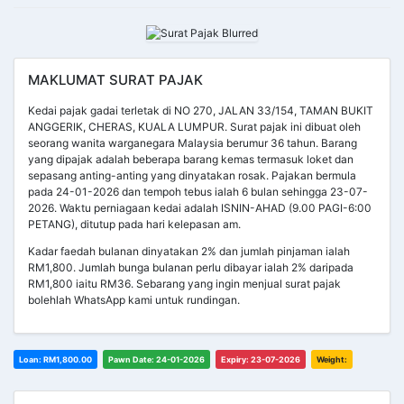
MAKLUMAT SURAT PAJAK
Kedai pajak gadai terletak di NO 270, JALAN 33/154, TAMAN BUKIT
ANGGERIK, CHERAS, KUALA LUMPUR. Surat pajak ini dibuat oleh
seorang wanita warganegara Malaysia berumur 36 tahun. Barang
yang dipajak adalah beberapa barang kemas termasuk loket dan
sepasang anting-anting yang dinyatakan rosak. Pajakan bermula
pada 24-01-2026 dan tempoh tebus ialah 6 bulan sehingga 23-07-
2026. Waktu perniagaan kedai adalah ISNIN-AHAD (9.00 PAGI-6:00
PETANG), ditutup pada hari kelepasan am.
Kadar faedah bulanan dinyatakan 2% dan jumlah pinjaman ialah
RM1,800. Jumlah bunga bulanan perlu dibayar ialah 2% daripada
RM1,800 iaitu RM36. Sebarang yang ingin menjual surat pajak
bolehlah WhatsApp kami untuk rundingan.
Loan: RM1,800.00
Pawn Date: 24-01-2026
Expiry: 23-07-2026
Weight: