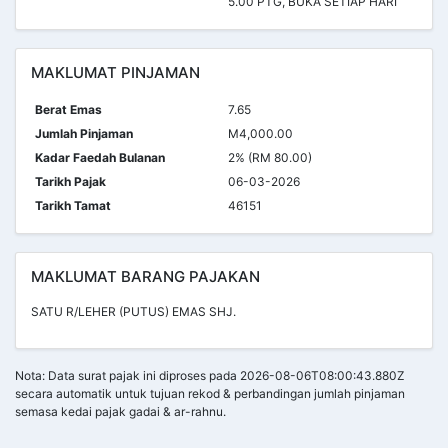
5.00 PTG, BUKA SETIAP HARI
MAKLUMAT PINJAMAN
Berat Emas
7.65
Jumlah Pinjaman
M4,000.00
Kadar Faedah Bulanan
2% (RM 80.00)
Tarikh Pajak
06-03-2026
Tarikh Tamat
46151
MAKLUMAT BARANG PAJAKAN
SATU R/LEHER (PUTUS) EMAS SHJ.
Nota: Data surat pajak ini diproses pada 2026-08-06T08:00:43.880Z
secara automatik untuk tujuan rekod & perbandingan jumlah pinjaman
semasa kedai pajak gadai & ar-rahnu.