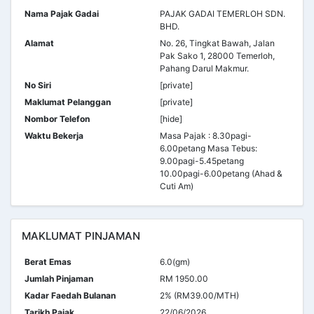
Nama Pajak Gadai
PAJAK GADAI TEMERLOH SDN.
BHD.
Alamat
No. 26, Tingkat Bawah, Jalan
Pak Sako 1, 28000 Temerloh,
Pahang Darul Makmur.
No Siri
[private]
Maklumat Pelanggan
[private]
Nombor Telefon
[hide]
Waktu Bekerja
Masa Pajak : 8.30pagi-
6.00petang Masa Tebus:
9.00pagi-5.45petang
10.00pagi-6.00petang (Ahad &
Cuti Am)
MAKLUMAT PINJAMAN
Berat Emas
6.0(gm)
Jumlah Pinjaman
RM 1950.00
Kadar Faedah Bulanan
2% (RM39.00/MTH)
Tarikh Pajak
22/06/2026