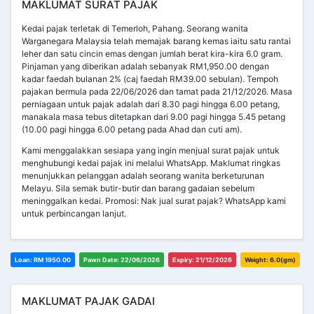
MAKLUMAT SURAT PAJAK
Kedai pajak terletak di Temerloh, Pahang. Seorang wanita
Warganegara Malaysia telah memajak barang kemas iaitu satu rantai
leher dan satu cincin emas dengan jumlah berat kira-kira 6.0 gram.
Pinjaman yang diberikan adalah sebanyak RM1,950.00 dengan
kadar faedah bulanan 2% (caj faedah RM39.00 sebulan). Tempoh
pajakan bermula pada 22/06/2026 dan tamat pada 21/12/2026. Masa
perniagaan untuk pajak adalah dari 8.30 pagi hingga 6.00 petang,
manakala masa tebus ditetapkan dari 9.00 pagi hingga 5.45 petang
(10.00 pagi hingga 6.00 petang pada Ahad dan cuti am).
Kami menggalakkan sesiapa yang ingin menjual surat pajak untuk
menghubungi kedai pajak ini melalui WhatsApp. Maklumat ringkas
menunjukkan pelanggan adalah seorang wanita berketurunan
Melayu. Sila semak butir-butir dan barang gadaian sebelum
meninggalkan kedai. Promosi: Nak jual surat pajak? WhatsApp kami
untuk perbincangan lanjut.
Loan: RM 1950.00
Pawn Date: 22/06/2026
Expiry: 21/12/2026
Weight: 6.0(gm)
MAKLUMAT PAJAK GADAI