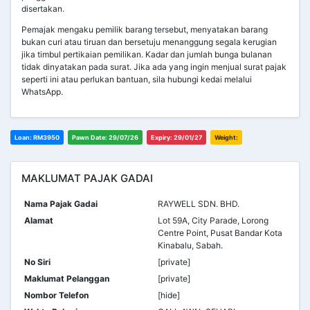
disertakan.
Pemajak mengaku pemilik barang tersebut, menyatakan barang
bukan curi atau tiruan dan bersetuju menanggung segala kerugian
jika timbul pertikaian pemilikan. Kadar dan jumlah bunga bulanan
tidak dinyatakan pada surat. Jika ada yang ingin menjual surat pajak
seperti ini atau perlukan bantuan, sila hubungi kedai melalui
WhatsApp.
Loan: RM3950
Pawn Date: 29/07/26
Expiry: 29/01/27
Weight:
MAKLUMAT PAJAK GADAI
Nama Pajak Gadai
RAYWELL SDN. BHD.
Alamat
Lot 59A, City Parade, Lorong
Centre Point, Pusat Bandar Kota
Kinabalu, Sabah.
No Siri
[private]
Maklumat Pelanggan
[private]
Nombor Telefon
[hide]