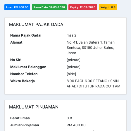
Loan: RM 400.00
Pawn Date: 18-03-2026
Expiry: 17-09-2026
Weight: 0.8
MAKLUMAT PAJAK GADAI
Nama Pajak Gadai
mas 2
Alamat
No. 41, Jalan Sutera 1, Taman
Sentosa, 80150 Johor Bahru,
Johor
No Siri
[private]
Maklumat Pelanggan
[private]
Nombor Telefon
[hide]
Waktu Bekerja
8.00 PAGI-6.00 PETANG (ISNIN-
AHAD) DITUTUP PADA CUTI AM
MAKLUMAT PINJAMAN
Berat Emas
0.8
Jumlah Pinjaman
RM 400.00