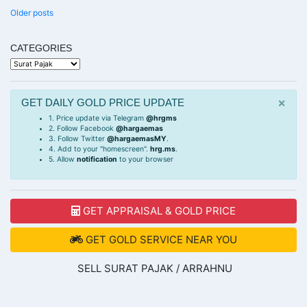
POSTS
Older posts
NAVIGATION
CATEGORIES
Categories
×
GET DAILY GOLD PRICE UPDATE
1. Price update via Telegram
@hrgms
2. Follow Facebook
@hargaemas
3. Follow Twitter
@hargaemasMY
.
4. Add to your "homescreen".
hrg.ms
.
5. Allow
notification
to your browser
GET APPRAISAL & GOLD PRICE
GET GOLD SERVICE NEAR YOU
SELL SURAT PAJAK / ARRAHNU