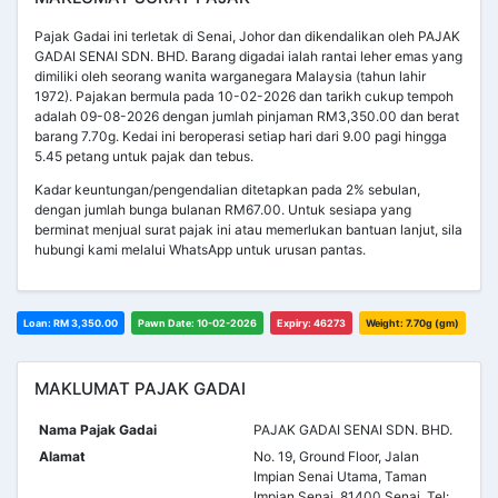
Pajak Gadai ini terletak di Senai, Johor dan dikendalikan oleh PAJAK
GADAI SENAI SDN. BHD. Barang digadai ialah rantai leher emas yang
dimiliki oleh seorang wanita warganegara Malaysia (tahun lahir
1972). Pajakan bermula pada 10-02-2026 dan tarikh cukup tempoh
adalah 09-08-2026 dengan jumlah pinjaman RM3,350.00 dan berat
barang 7.70g. Kedai ini beroperasi setiap hari dari 9.00 pagi hingga
5.45 petang untuk pajak dan tebus.
Kadar keuntungan/pengendalian ditetapkan pada 2% sebulan,
dengan jumlah bunga bulanan RM67.00. Untuk sesiapa yang
berminat menjual surat pajak ini atau memerlukan bantuan lanjut, sila
hubungi kami melalui WhatsApp untuk urusan pantas.
Loan: RM 3,350.00
Pawn Date: 10-02-2026
Expiry: 46273
Weight: 7.70g (gm)
MAKLUMAT PAJAK GADAI
Nama Pajak Gadai
PAJAK GADAI SENAI SDN. BHD.
Alamat
No. 19, Ground Floor, Jalan
Impian Senai Utama, Taman
Impian Senai, 81400 Senai. Tel: