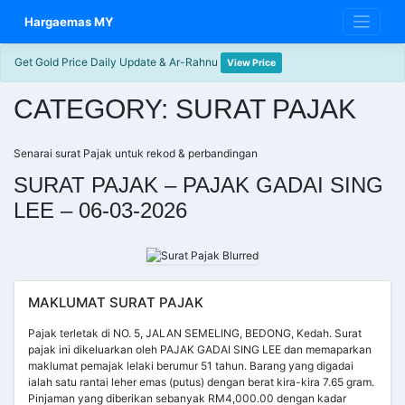
Skip
Hargaemas MY
to
content
Get Gold Price Daily Update & Ar-Rahnu
View Price
CATEGORY:
SURAT PAJAK
Senarai surat Pajak untuk rekod & perbandingan
SURAT PAJAK – PAJAK GADAI SING
LEE – 06-03-2026
MAKLUMAT SURAT PAJAK
Pajak terletak di NO. 5, JALAN SEMELING, BEDONG, Kedah. Surat
pajak ini dikeluarkan oleh PAJAK GADAI SING LEE dan memaparkan
maklumat pemajak lelaki berumur 51 tahun. Barang yang digadai
ialah satu rantai leher emas (putus) dengan berat kira-kira 7.65 gram.
Pinjaman yang diberikan sebanyak RM4,000.00 dengan kadar