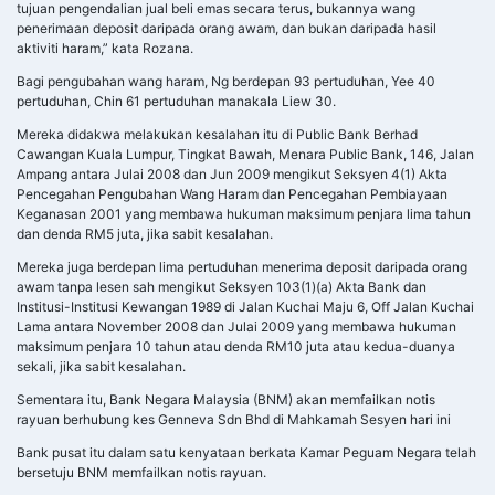
tujuan pengendalian jual beli emas secara terus, bukannya wang
penerimaan deposit daripada orang awam, dan bukan daripada hasil
aktiviti haram,” kata Rozana.
Bagi pengubahan wang haram, Ng berdepan 93 pertuduhan, Yee 40
pertuduhan, Chin 61 pertuduhan manakala Liew 30.
Mereka didakwa melakukan kesalahan itu di Public Bank Berhad
Cawangan Kuala Lumpur, Tingkat Bawah, Menara Public Bank, 146, Jalan
Ampang antara Julai 2008 dan Jun 2009 mengikut Seksyen 4(1) Akta
Pencegahan Pengubahan Wang Haram dan Pencegahan Pembiayaan
Keganasan 2001 yang membawa hukuman maksimum penjara lima tahun
dan denda RM5 juta, jika sabit kesalahan.
Mereka juga berdepan lima pertuduhan menerima deposit daripada orang
awam tanpa lesen sah mengikut Seksyen 103(1)(a) Akta Bank dan
Institusi-Institusi Kewangan 1989 di Jalan Kuchai Maju 6, Off Jalan Kuchai
Lama antara November 2008 dan Julai 2009 yang membawa hukuman
maksimum penjara 10 tahun atau denda RM10 juta atau kedua-duanya
sekali, jika sabit kesalahan.
Sementara itu, Bank Negara Malaysia (BNM) akan memfailkan notis
rayuan berhubung kes Genneva Sdn Bhd di Mahkamah Sesyen hari ini
Bank pusat itu dalam satu kenyataan berkata Kamar Peguam Negara telah
bersetuju BNM memfailkan notis rayuan.