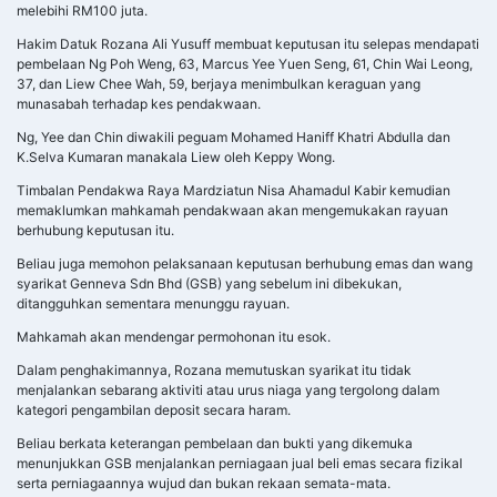
melebihi RM100 juta.
Hakim Datuk Rozana Ali Yusuff membuat keputusan itu selepas mendapati
pembelaan Ng Poh Weng, 63, Marcus Yee Yuen Seng, 61, Chin Wai Leong,
37, dan Liew Chee Wah, 59, berjaya menimbulkan keraguan yang
munasabah terhadap kes pendakwaan.
Ng, Yee dan Chin diwakili peguam Mohamed Haniff Khatri Abdulla dan
K.Selva Kumaran manakala Liew oleh Keppy Wong.
Timbalan Pendakwa Raya Mardziatun Nisa Ahamadul Kabir kemudian
memaklumkan mahkamah pendakwaan akan mengemukakan rayuan
berhubung keputusan itu.
Beliau juga memohon pelaksanaan keputusan berhubung emas dan wang
syarikat Genneva Sdn Bhd (GSB) yang sebelum ini dibekukan,
ditangguhkan sementara menunggu rayuan.
Mahkamah akan mendengar permohonan itu esok.
Dalam penghakimannya, Rozana memutuskan syarikat itu tidak
menjalankan sebarang aktiviti atau urus niaga yang tergolong dalam
kategori pengambilan deposit secara haram.
Beliau berkata keterangan pembelaan dan bukti yang dikemuka
menunjukkan GSB menjalankan perniagaan jual beli emas secara fizikal
serta perniagaannya wujud dan bukan rekaan semata-mata.