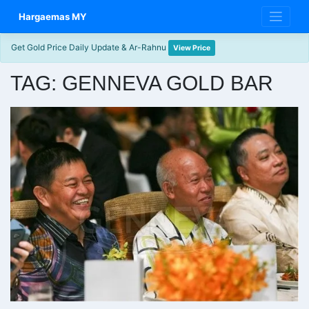
Skip
Hargaemas MY
to
content
Get Gold Price Daily Update & Ar-Rahnu
View Price
TAG:
GENNEVA GOLD BAR