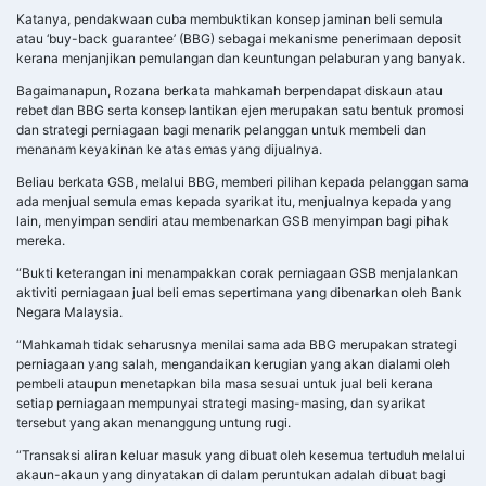
Katanya, pendakwaan cuba membuktikan konsep jaminan beli semula
atau ‘buy-back guarantee’ (BBG) sebagai mekanisme penerimaan deposit
kerana menjanjikan pemulangan dan keuntungan pelaburan yang banyak.
Bagaimanapun, Rozana berkata mahkamah berpendapat diskaun atau
rebet dan BBG serta konsep lantikan ejen merupakan satu bentuk promosi
dan strategi perniagaan bagi menarik pelanggan untuk membeli dan
menanam keyakinan ke atas emas yang dijualnya.
Beliau berkata GSB, melalui BBG, memberi pilihan kepada pelanggan sama
ada menjual semula emas kepada syarikat itu, menjualnya kepada yang
lain, menyimpan sendiri atau membenarkan GSB menyimpan bagi pihak
mereka.
“Bukti keterangan ini menampakkan corak perniagaan GSB menjalankan
aktiviti perniagaan jual beli emas sepertimana yang dibenarkan oleh Bank
Negara Malaysia.
“Mahkamah tidak seharusnya menilai sama ada BBG merupakan strategi
perniagaan yang salah, mengandaikan kerugian yang akan dialami oleh
pembeli ataupun menetapkan bila masa sesuai untuk jual beli kerana
setiap perniagaan mempunyai strategi masing-masing, dan syarikat
tersebut yang akan menanggung untung rugi.
“Transaksi aliran keluar masuk yang dibuat oleh kesemua tertuduh melalui
akaun-akaun yang dinyatakan di dalam peruntukan adalah dibuat bagi