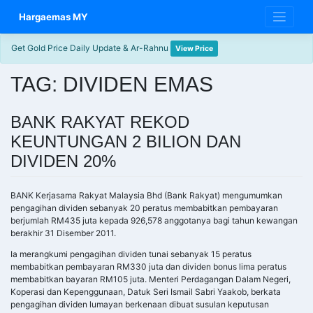
Skip
Hargaemas MY
to
content
Get Gold Price Daily Update & Ar-Rahnu
View Price
TAG:
DIVIDEN EMAS
BANK RAKYAT REKOD
KEUNTUNGAN 2 BILION DAN
DIVIDEN 20%
BANK Kerjasama Rakyat Malaysia Bhd (Bank Rakyat) mengumumkan
pengagihan dividen sebanyak 20 peratus membabitkan pembayaran
berjumlah RM435 juta kepada 926,578 anggotanya bagi tahun kewangan
berakhir 31 Disember 2011.
Ia merangkumi pengagihan dividen tunai sebanyak 15 peratus
membabitkan pembayaran RM330 juta dan dividen bonus lima peratus
membabitkan bayaran RM105 juta. Menteri Perdagangan Dalam Negeri,
Koperasi dan Kepenggunaan, Datuk Seri Ismail Sabri Yaakob, berkata
pengagihan dividen lumayan berkenaan dibuat susulan keputusan