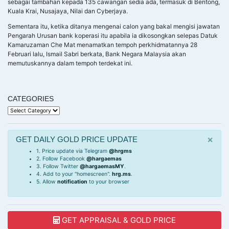
sebagai tambahan kepada 135 cawangan sedia ada, termasuk di Bentong,
Kuala Krai, Nusajaya, Nilai dan Cyberjaya.
Sementara itu, ketika ditanya mengenai calon yang bakal mengisi jawatan
Pengarah Urusan bank koperasi itu apabila ia dikosongkan selepas Datuk
Kamaruzaman Che Mat menamatkan tempoh perkhidmatannya 28
Februari lalu, Ismail Sabri berkata, Bank Negara Malaysia akan
memutuskannya dalam tempoh terdekat ini.
CATEGORIES
Categories
×
GET DAILY GOLD PRICE UPDATE
1. Price update via Telegram
@hrgms
2. Follow Facebook
@hargaemas
3. Follow Twitter
@hargaemasMY
.
4. Add to your "homescreen".
hrg.ms
.
5. Allow
notification
to your browser
GET APPRAISAL & GOLD PRICE