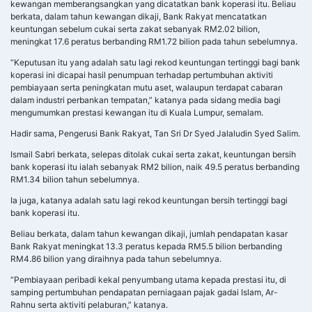
kewangan memberangsangkan yang dicatatkan bank koperasi itu. Beliau
berkata, dalam tahun kewangan dikaji, Bank Rakyat mencatatkan
keuntungan sebelum cukai serta zakat sebanyak RM2.02 bilion,
meningkat 17.6 peratus berbanding RM1.72 bilion pada tahun sebelumnya.
“Keputusan itu yang adalah satu lagi rekod keuntungan tertinggi bagi bank
koperasi ini dicapai hasil penumpuan terhadap pertumbuhan aktiviti
pembiayaan serta peningkatan mutu aset, walaupun terdapat cabaran
dalam industri perbankan tempatan,” katanya pada sidang media bagi
mengumumkan prestasi kewangan itu di Kuala Lumpur, semalam.
Hadir sama, Pengerusi Bank Rakyat, Tan Sri Dr Syed Jalaludin Syed Salim.
Ismail Sabri berkata, selepas ditolak cukai serta zakat, keuntungan bersih
bank koperasi itu ialah sebanyak RM2 bilion, naik 49.5 peratus berbanding
RM1.34 bilion tahun sebelumnya.
Ia juga, katanya adalah satu lagi rekod keuntungan bersih tertinggi bagi
bank koperasi itu.
Beliau berkata, dalam tahun kewangan dikaji, jumlah pendapatan kasar
Bank Rakyat meningkat 13.3 peratus kepada RM5.5 bilion berbanding
RM4.86 bilion yang diraihnya pada tahun sebelumnya.
“Pembiayaan peribadi kekal penyumbang utama kepada prestasi itu, di
samping pertumbuhan pendapatan perniagaan pajak gadai Islam, Ar-
Rahnu serta aktiviti pelaburan,” katanya.