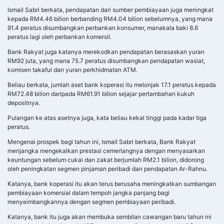
Ismail Sabri berkata, pendapatan dari sumber pembiayaan juga meningkat
kepada RM4.46 bilion berbanding RM4.04 bilion sebelumnya, yang mana
91.4 peratus disumbangkan perbankan konsumer, manakala baki 8.6
peratus lagi oleh perbankan komersil.
Bank Rakyat juga katanya merekodkan pendapatan berasaskan yuran
RM92 juta, yang mana 75.7 peratus disumbangkan pendapatan wasiat,
komisen takaful dan yuran perkhidmatan ATM.
Beliau berkata, jumlah aset bank koperasi itu melonjak 17.1 peratus kepada
RM72.48 bilion daripada RM61.91 bilion sejajar pertambahan kukuh
depositnya.
Pulangan ke atas asetnya juga, kata beliau kekal tinggi pada kadar tiga
peratus.
Mengenai prospek bagi tahun ini, Ismail Sabri berkata, Bank Rakyat
menjangka mengekalkan prestasi cemerlangnya dengan menyasarkan
keuntungan sebelum cukai dan zakat berjumlah RM2.1 bilion, didorong
oleh peningkatan segmen pinjaman peribadi dan pendapatan Ar-Rahnu.
Katanya, bank koperasi itu akan terus berusaha meningkatkan sumbangan
pembiayaan komersial dalam tempoh jangka panjang bagi
menyeimbangkannya dengan segmen pembiayaan peribadi.
Katanya, bank itu juga akan membuka sembilan cawangan baru tahun ini