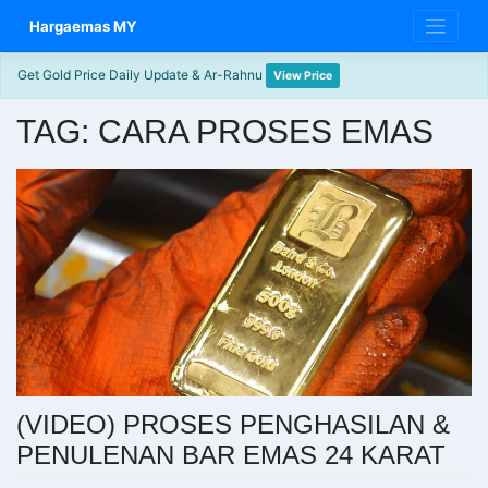
Skip
Hargaemas MY
to
content
Get Gold Price Daily Update & Ar-Rahnu
View Price
TAG:
CARA PROSES EMAS
(VIDEO) PROSES PENGHASILAN &
PENULENAN BAR EMAS 24 KARAT