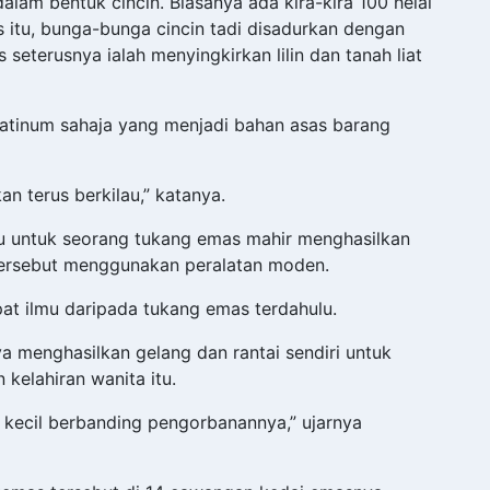
alam bentuk cincin. Biasanya ada kira-kira 100 helai
 itu, bunga-bunga cincin tadi disadurkan dengan
 seterusnya ialah menyingkirkan lilin dan tanah liat
latinum sahaja yang menjadi bahan asas barang
kan terus berkilau,” katanya.
tu untuk seorang tukang emas mahir menghasilkan
tersebut menggunakan peralatan moden.
t ilmu daripada tukang emas terdahulu.
a menghasilkan gelang dan rantai sendiri untuk
 kelahiran wanita itu.
k kecil berbanding pengorbanannya,” ujarnya