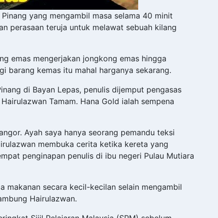
Pinang yang mengambil masa selama 40 minit
kan perasaan teruja untuk melawat sebuah kilang
ang emas mengerjakan jongkong emas hingga
lagi barang kemas itu mahal harganya sekarang.
inang di Bayan Lepas, penulis dijemput pengasas
k Hairulazwan Tamam. Hana Gold ialah sempena
langor. Ayah saya hanya seorang pemandu teksi
irulazwan membuka cerita ketika kereta yang
mpat penginapan penulis di ibu negeri Pulau Mutiara
ga makanan secara kecil-kecilan selain mengambil
sambung Hairulazwan.
eringkat Sijil Pelajaran Malaysia (SPM) sebelum