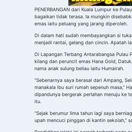
PENERBANGAN dari Kuala Lumpur ke Pulau 
bagaikan tidak terasa. Ia mungkin disebab
emas iaitu peluang yang jarang diperoleh.
Di dalam hati sudah membayangkan si tuk
menjadi rantai, gelang dan cincin. Apatah 
Di Lapangan Terbang Antarabangsa Pulau P
kilang dan peruncit emas Hana Gold, Datu
nama anak sulung beliau iaitu Humairah.
“Sebenarnya saya berasal dari Ampang, Se
manakala ibu suri rumah sepenuh masa,” Ha
dipandunya bergerak perlahan menuju ke te
itu.
“Sejak berumur lima tahun lagi saya bernia
upah mencuci pinggan di kantin sekolah,” 
Pendidikan lelaki ini pernah terhenti pada p