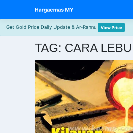
Skip
Hargaemas MY
to
content
Get Gold Price Daily Update & Ar-Rahnu
View Price
TAG:
CARA LEBU