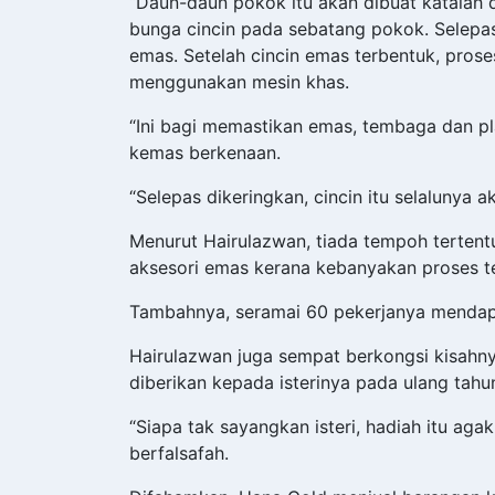
“Daun-daun pokok itu akan dibuat katalah d
bunga cincin pada sebatang pokok. Selepas
emas. Setelah cincin emas terbentuk, proses
menggunakan mesin khas.
“Ini bagi memastikan emas, tembaga dan p
kemas berkenaan.
“Selepas dikeringkan, cincin itu selalunya a
Menurut Hairulazwan, tiada tempoh terten
aksesori emas kerana kebanyakan proses 
Tambahnya, seramai 60 pekerjanya mendapa
Hairulazwan juga sempat berkongsi kisahny
diberikan kepada isterinya pada ulang tahun
“Siapa tak sayangkan isteri, hadiah itu aga
berfalsafah.