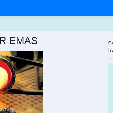
R EMAS
C
Ca