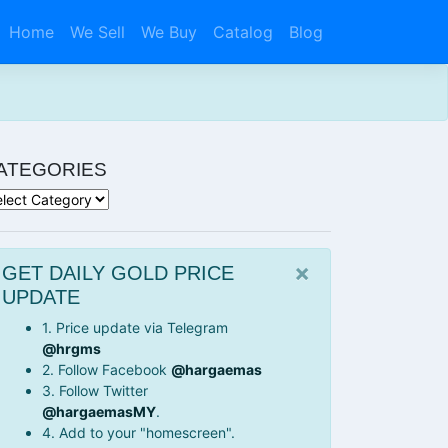
Home
We Sell
We Buy
Catalog
Blog
ATEGORIES
tegories
×
GET DAILY GOLD PRICE
UPDATE
1. Price update via Telegram
@hrgms
2. Follow Facebook
@hargaemas
3. Follow Twitter
@hargaemasMY
.
4. Add to your "homescreen".