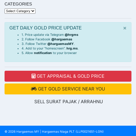
CATEGORIES
Categories
×
GET DAILY GOLD PRICE UPDATE
1. Price update via Telegram
@hrgms
2. Follow Facebook
@hargaemas
3. Follow Twitter
@hargaemasMY
.
4. Add to your "homescreen".
hrg.ms
.
5. Allow
notification
to your browser
GET APPRAISAL & GOLD PRICE
GET GOLD SERVICE NEAR YOU
SELL SURAT PAJAK / ARRAHNU
© 2026
Hargaemas MY
|
Hargaemas Niaga PLT (LLP0021651-LGN)