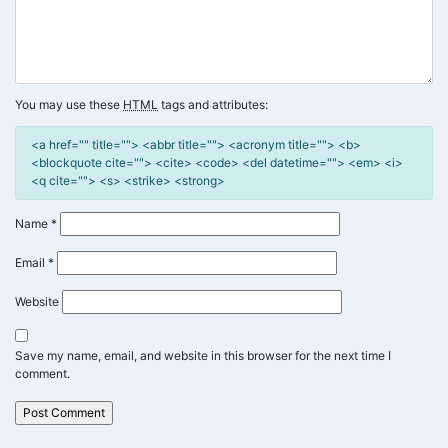
You may use these
HTML
tags and attributes:
<a href="" title=""> <abbr title=""> <acronym title=""> <b>
<blockquote cite=""> <cite> <code> <del datetime=""> <em> <i>
<q cite=""> <s> <strike> <strong>
Name
*
Email
*
Website
Save my name, email, and website in this browser for the next time I
comment.