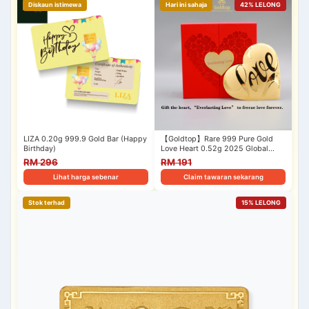
Diskaun istimewa
Hari ini sahaja
42% LELONG
LIZA 0.20g 999.9 Gold Bar (Happy
【Goldtop】Rare 999 Pure Gold
Birthday)
Love Heart 0.52g 2025 Global
Edition - Gold…
RM 296
RM 191
Lihat harga sebenar
Claim tawaran sekarang
Stok terhad
15% LELONG