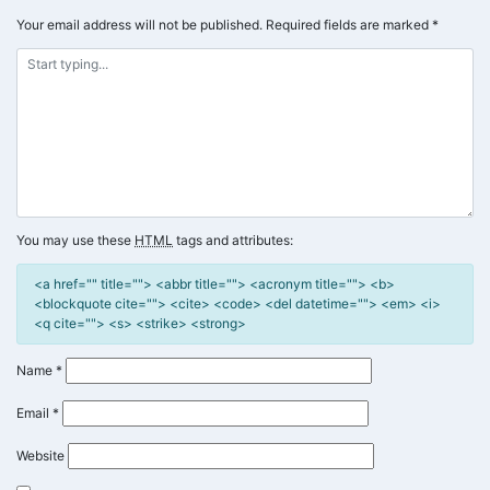
Your email address will not be published.
Required fields are marked
*
You may use these
HTML
tags and attributes:
<a href="" title=""> <abbr title=""> <acronym title=""> <b>
<blockquote cite=""> <cite> <code> <del datetime=""> <em> <i>
<q cite=""> <s> <strike> <strong>
Name
*
Email
*
Website