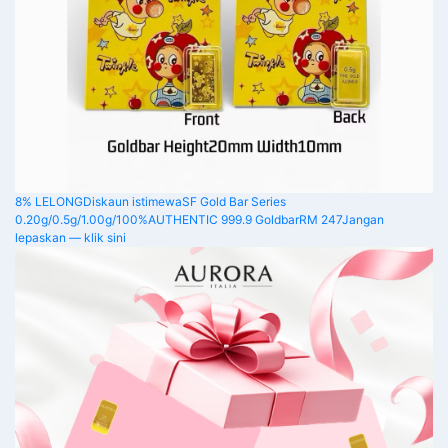
8% LELONG
Diskaun istimewa
SF Gold Bar Series
0.20g/0.5g/1.00g/100%AUTHENTIC 999.9 Goldbar
RM 247
Jangan
lepaskan — klik sini