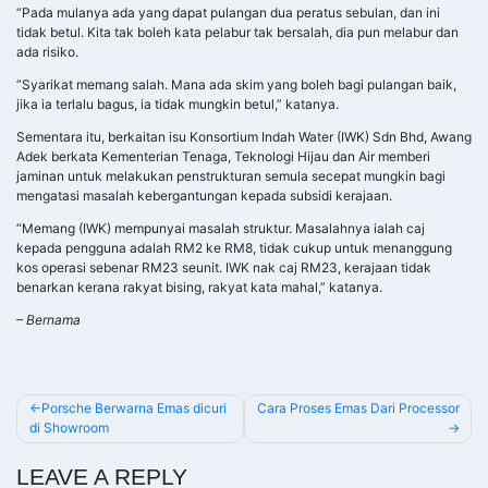
“Pada mulanya ada yang dapat pulangan dua peratus sebulan, dan ini
tidak betul. Kita tak boleh kata pelabur tak bersalah, dia pun melabur dan
ada risiko.
“Syarikat memang salah. Mana ada skim yang boleh bagi pulangan baik,
jika ia terlalu bagus, ia tidak mungkin betul,” katanya.
Sementara itu, berkaitan isu Konsortium Indah Water (IWK) Sdn Bhd, Awang
Adek berkata Kementerian Tenaga, Teknologi Hijau dan Air memberi
jaminan untuk melakukan penstrukturan semula secepat mungkin bagi
mengatasi masalah kebergantungan kepada subsidi kerajaan.
“Memang (IWK) mempunyai masalah struktur. Masalahnya ialah caj
kepada pengguna adalah RM2 ke RM8, tidak cukup untuk menanggung
kos operasi sebenar RM23 seunit. IWK nak caj RM23, kerajaan tidak
benarkan kerana rakyat bising, rakyat kata mahal,” katanya.
– Bernama
POST
Porsche Berwarna Emas dicuri
Cara Proses Emas Dari Processor
di Showroom
NAVIGATION
LEAVE A REPLY