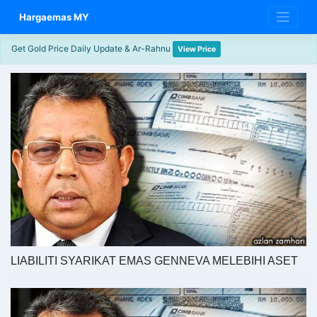
Skip
Hargaemas MY
to
content
Get Gold Price Daily Update & Ar-Rahnu
View Price
LIABILITI SYARIKAT EMAS GENNEVA MELEBIHI ASET