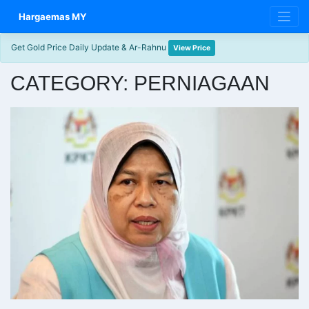
Skip
Hargaemas MY
to
content
Get Gold Price Daily Update & Ar-Rahnu
View Price
CATEGORY:
PERNIAGAAN