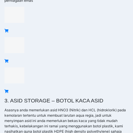
perniagaan emas
3. ASID STORAGE – BOTOL KACA ASID
Asasnya anda memerlukan asid HNO3 (Nitrik) dan HCL (hidroklorik) pada
kemolaran tertentu untuk membuat larutan aqua regia, jadi untuk
menyimpan asid ini anda memerlukan bekas kaca yang tidak mudah
terhakis, kebelakangan ini ramai yang menggunakan botol plastik, kami
nasihatkan guna botol plastik HDPE (high density polyethylene) sahaja