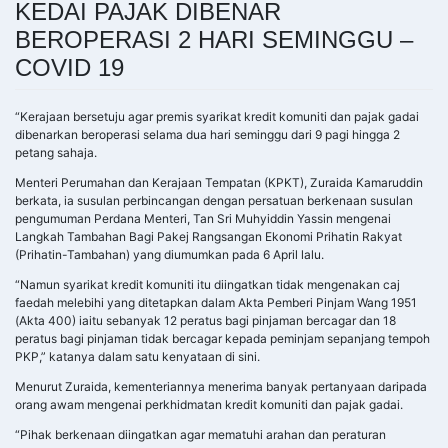
KEDAI PAJAK DIBENAR
BEROPERASI 2 HARI SEMINGGU –
COVID 19
“Kerajaan bersetuju agar premis syarikat kredit komuniti dan pajak gadai
dibenarkan beroperasi selama dua hari seminggu dari 9 pagi hingga 2
petang sahaja.
Menteri Perumahan dan Kerajaan Tempatan (KPKT), Zuraida Kamaruddin
berkata, ia susulan perbincangan dengan persatuan berkenaan susulan
pengumuman Perdana Menteri, Tan Sri Muhyiddin Yassin mengenai
Langkah Tambahan Bagi Pakej Rangsangan Ekonomi Prihatin Rakyat
(Prihatin-Tambahan) yang diumumkan pada 6 April lalu.
“Namun syarikat kredit komuniti itu diingatkan tidak mengenakan caj
faedah melebihi yang ditetapkan dalam Akta Pemberi Pinjam Wang 1951
(Akta 400) iaitu sebanyak 12 peratus bagi pinjaman bercagar dan 18
peratus bagi pinjaman tidak bercagar kepada peminjam sepanjang tempoh
PKP,” katanya dalam satu kenyataan di sini.
Menurut Zuraida, kementeriannya menerima banyak pertanyaan daripada
orang awam mengenai perkhidmatan kredit komuniti dan pajak gadai.
“Pihak berkenaan diingatkan agar mematuhi arahan dan peraturan