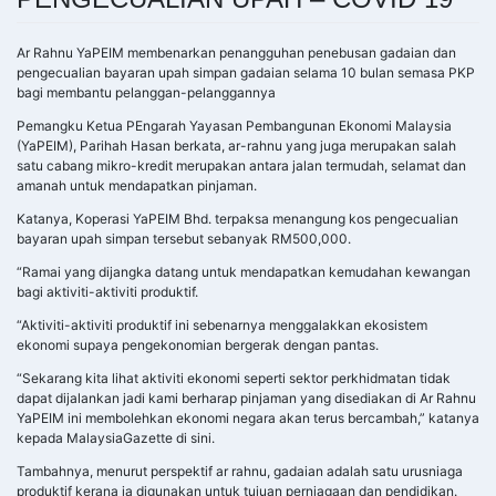
Ar Rahnu YaPEIM membenarkan penangguhan penebusan gadaian dan
pengecualian bayaran upah simpan gadaian selama 10 bulan semasa PKP
bagi membantu pelanggan-pelanggannya
Pemangku Ketua PEngarah Yayasan Pembangunan Ekonomi Malaysia
(YaPEIM), Parihah Hasan berkata, ar-rahnu yang juga merupakan salah
satu cabang mikro-kredit merupakan antara jalan termudah, selamat dan
amanah untuk mendapatkan pinjaman.
Katanya, Koperasi YaPEIM Bhd. terpaksa menangung kos pengecualian
bayaran upah simpan tersebut sebanyak RM500,000.
“Ramai yang dijangka datang untuk mendapatkan kemudahan kewangan
bagi aktiviti-aktiviti produktif.
“Aktiviti-aktiviti produktif ini sebenarnya menggalakkan ekosistem
ekonomi supaya pengekonomian bergerak dengan pantas.
“Sekarang kita lihat aktiviti ekonomi seperti sektor perkhidmatan tidak
dapat dijalankan jadi kami berharap pinjaman yang disediakan di Ar Rahnu
YaPEIM ini membolehkan ekonomi negara akan terus bercambah,” katanya
kepada MalaysiaGazette di sini.
Tambahnya, menurut perspektif ar rahnu, gadaian adalah satu urusniaga
produktif kerana ia digunakan untuk tujuan perniagaan dan pendidikan.