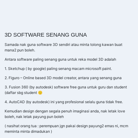
3D SOFTWARE SENANG GUNA
Samada nak guna software 3D sendiri atau minta tolong kawan buat
mana2 pun boleh.
Antara software paling senang guna untuk reka model 3D adalah
1. Sketchup ( by google) paling senang macam microsoft paint.
2. Figuro – Online based 3D model creator, antara yang senang guna
3. Fusion 360 (by autodesk) software free guna untuk guru dan student
(daftar sbg student 🙂
4. AutoCAD (by autodesk) ini yang profesional selalu guna tidak free.
Kemudian design dengan segala penuh imaginasi anda, nak letak love
boleh, nak letak payung pun boleh
( nasihat orang tua : perempuan jgn pakai design payung2 emas ni, mcm
meminta minta dimadukan )