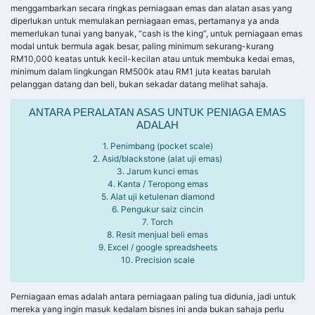
menggambarkan secara ringkas perniagaan emas dan alatan asas yang
diperlukan untuk memulakan perniagaan emas, pertamanya ya anda
memerlukan tunai yang banyak, “cash is the king”, untuk perniagaan emas
modal untuk bermula agak besar, paling minimum sekurang-kurang
RM10,000 keatas untuk kecil-kecilan atau untuk membuka kedai emas,
minimum dalam lingkungan RM500k atau RM1 juta keatas barulah
pelanggan datang dan beli, bukan sekadar datang melihat sahaja.
ANTARA PERALATAN ASAS UNTUK PENIAGA EMAS
ADALAH
1. Penimbang (pocket scale)
2. Asid/blackstone (alat uji emas)
3. Jarum kunci emas
4. Kanta / Teropong emas
5. Alat uji ketulenan diamond
6. Pengukur saiz cincin
7. Torch
8. Resit menjual beli emas
9. Excel / google spreadsheets
10. Precision scale
Perniagaan emas adalah antara perniagaan paling tua didunia, jadi untuk
mereka yang ingin masuk kedalam bisnes ini anda bukan sahaja perlu