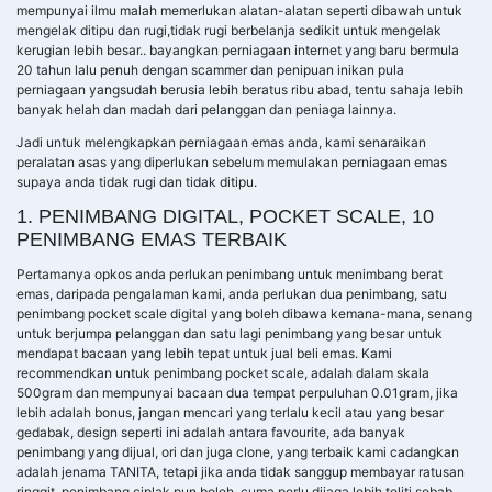
mempunyai ilmu malah memerlukan alatan-alatan seperti dibawah untuk
mengelak ditipu dan rugi,tidak rugi berbelanja sedikit untuk mengelak
kerugian lebih besar.. bayangkan perniagaan internet yang baru bermula
20 tahun lalu penuh dengan scammer dan penipuan inikan pula
perniagaan yangsudah berusia lebih beratus ribu abad, tentu sahaja lebih
banyak helah dan madah dari pelanggan dan peniaga lainnya.
Jadi untuk melengkapkan perniagaan emas anda, kami senaraikan
peralatan asas yang diperlukan sebelum memulakan perniagaan emas
supaya anda tidak rugi dan tidak ditipu.
1. PENIMBANG DIGITAL, POCKET SCALE, 10
PENIMBANG EMAS TERBAIK
Pertamanya opkos anda perlukan penimbang untuk menimbang berat
emas, daripada pengalaman kami, anda perlukan dua penimbang, satu
penimbang pocket scale digital yang boleh dibawa kemana-mana, senang
untuk berjumpa pelanggan dan satu lagi penimbang yang besar untuk
mendapat bacaan yang lebih tepat untuk jual beli emas. Kami
recommendkan untuk penimbang pocket scale, adalah dalam skala
500gram dan mempunyai bacaan dua tempat perpuluhan 0.01gram, jika
lebih adalah bonus, jangan mencari yang terlalu kecil atau yang besar
gedabak, design seperti ini adalah antara favourite, ada banyak
penimbang yang dijual, ori dan juga clone, yang terbaik kami cadangkan
adalah jenama TANITA, tetapi jika anda tidak sanggup membayar ratusan
ringgit, penimbang ciplak pun boleh, cuma perlu dijaga lebih teliti sebab