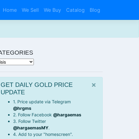
Home
We Sell
We Buy
Catalog
Blog
ATEGORIES
tegories
×
GET DAILY GOLD PRICE
UPDATE
1. Price update via Telegram
@hrgms
2. Follow Facebook
@hargaemas
3. Follow Twitter
@hargaemasMY
.
4. Add to your "homescreen".