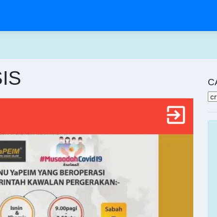
IS
C
Ca