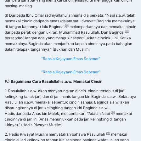
dan para sahabat yang memakai cincin emas turut menanggalkan cincin
masing-masing.
d) Daripada Ibnu Omar radhiyallahu ‘anhuma dia berkata: “Nabi s.a.w. telah
memakai cincin daripada emas (dalam satu riwayat: Baginda memakainya
di tangan kanannya) lalu Baginda ﷺ melemparkannya dan memakai cincin
daripada perak dengan ukiran: Muhammad Rasulullah. Dan Baginda ﷺ
bersabda: “Jangan ada yang mengukir seperti ukiran cincinku ini. Ketika
memakainya Baginda akan menjadikan kepala cincinnya pada bahagian
dalam telapak tangannya.” (Bukhari dan Muslim)
“Rahsia Kejayaan Emas Sebenar”
“Rahsia Kejayaan Emas Sebenar”
F.) Bagaimana Cara Rasulullah s.a.w. Memakai Cincin
1. Rasulullah s.a.w. akan menyarungkan cincin-cincin tersebut di jari
kelingking (anak jari) dan di jari manis tangan kiri Baginda s.a.w.. Sekiranya
Rasulullah s.a.w. memakai sebentuk cincin sahaja, Baginda s.a.w. akan
disarungkannya di jari kelingking tangan kiri Baginda s.a.w..
Hadis daripada Anas bin Malek, menceritakan: “Adalah Nabi ﷺ memakai
cincinnya di jari ini (Anas menunjukkan pada jari kelingking di tangan
kirinya).” (Hadis Riwayat Muslim)
2. Hadis Riwayat Muslim menyatakan bahawa Rasulullah ﷺ memakai
cincin di jari kelingking tangan kiri sehingga baginda wafat. Inilah yang