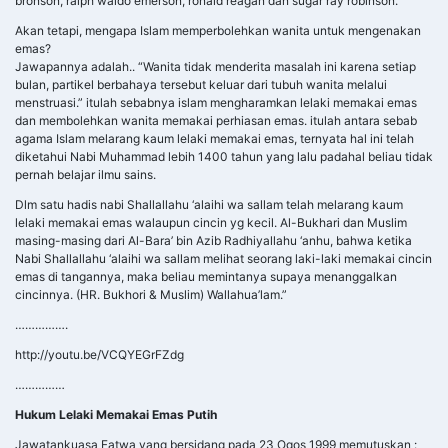
masing-masing dari Al-Bara’ bin Azib Radhiyallahu ‘anhu, bahwa ketika
Nabi Shallallahu ‘alaihi wa sallam melihat seorang laki-laki memakai cincin
emas di tangannya, maka beliau memintanya supaya menanggalkan
cincinnya. (HR. Bukhori & Muslim) Wallahua’lam.”
…………….
http://youtu.be/VCQYEGrFZdg
……………
Hukum Lelaki Memakai Emas Putih
Jawatankuasa Fatwa yang bersidang pada 23 Ogos 1999 memutuskan :
‘Bahawa Jawatankuasa Perunding Hukum Syara’ (Fatwa) Negeri Selangor
yang bersidang pada 23 Ogos 1999 sebulat suara memutuskan bahawa
hukum lelaki memakai emas putih adalah haram berdasarkan kenyataan
Prof. Zahari Dato” Sulaiman bahawa emas putih terhasil campuran
daripada 2 unsur logam iaitu emas kuning dicampur perak. Hujjah bagi
pengharaman lelaki memakai emas putih kerana kadar emas yang
dicampurkan dengan perak adalah lebih tinggi daripada perak sehinggalah
kadar emas itu melebihi daripada 50% setahun adakalanya mencecah
sehingga 75%’.
Keterangan/Hujah:
Dari Abu Musa bahawa Rasulullah s.a.w bersabda, “Dihalalkan emas dan
sutera untuk kaum wanita dari umatku dan diharamkan keduanya