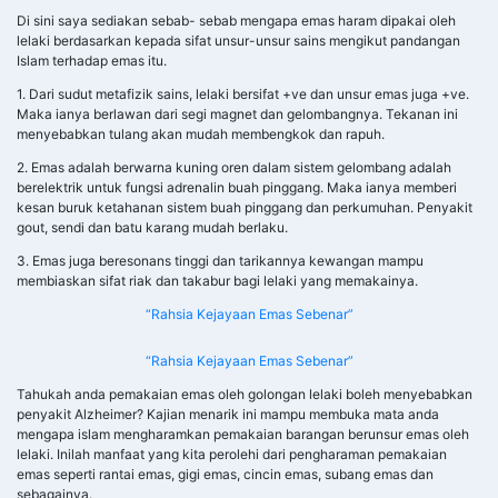
membiaskan sifat riak dan takabur bagi lelaki yang memakainya.
“Rahsia Kejayaan Emas Sebenar”
“Rahsia Kejayaan Emas Sebenar”
Tahukah anda pemakaian emas oleh golongan lelaki boleh menyebabkan
penyakit Alzheimer? Kajian menarik ini mampu membuka mata anda
mengapa islam mengharamkan pemakaian barangan berunsur emas oleh
lelaki. Inilah manfaat yang kita perolehi dari pengharaman pemakaian
emas seperti rantai emas, gigi emas, cincin emas, subang emas dan
sebagainya.
Dari Abi Musa RA bahawa Rasulullah saw bersabda, ”Telah diharamkan
memakai sutera dan emas bagi laki-laki dari umatku dan dihalalkan bagi
wanitanya..” [HR Tirmizi dengan sanad hasan sahih]
1400 tahun yang lalu, setiap kali perintah Allah SWT turun melalui
RasulNya, para sahabat tak pernah bertanya dan langsung melakukannya
ketika itu juga. Hampir jarang ada penjelasan ilmiah. Dan biasanya
kemudian, pada beberapa ratus tahun lagi tersingkap kebenaran misteri
dalam berbagai perintah Rasul itu.
Begitu pula dengan larangan lelaki memakai perhiasan dibuat dari emas
termasuk emas putih. Secara perubatan, inilah fakta kenapa hal itu berlaku
dalam Islam. Para ahli fizik telah menyimpulkan bahawa atom pada emas