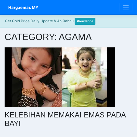
Skip
Hargaemas MY
to
content
Get Gold Price Daily Update & Ar-Rahnu
View Price
CATEGORY:
AGAMA
KELEBIHAN MEMAKAI EMAS PADA
BAYI