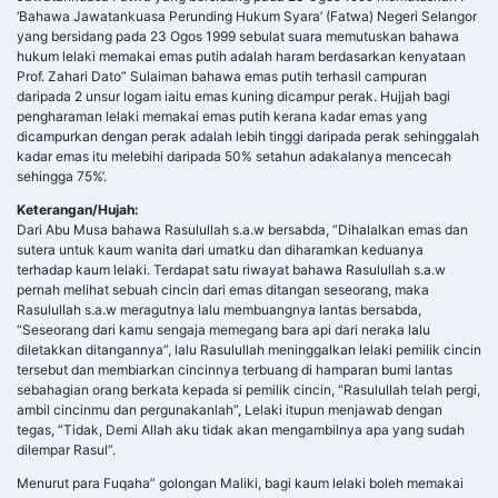
terhadap kaum lelaki. Terdapat satu riwayat bahawa Rasulullah s.a.w
pernah melihat sebuah cincin dari emas ditangan seseorang, maka
Rasulullah s.a.w meragutnya lalu membuangnya lantas bersabda,
“Seseorang dari kamu sengaja memegang bara api dari neraka lalu
diletakkan ditangannya”, lalu Rasulullah meninggalkan lelaki pemilik cincin
tersebut dan membiarkan cincinnya terbuang di hamparan bumi lantas
sebahagian orang berkata kepada si pemilik cincin, “Rasulullah telah pergi,
ambil cincinmu dan pergunakanlah”, Lelaki itupun menjawab dengan
tegas, “Tidak, Demi Allah aku tidak akan mengambilnya apa yang sudah
dilempar Rasul”.
Menurut para Fuqaha” golongan Maliki, bagi kaum lelaki boleh memakai
cincin dari perak asalkan tidak lebih dari dua dirham dengan syarat
bertujuan mengikut jejak Rasulullah s.a.w. Berdasarkan analogi cincin ini,
maka setiap benda yang diperbuat daripada emas (termasuk emas putih)
yang dipakai untuk berhias oleh kaum lelaki, maka benda-benada tersebut
hukumnya tetap diharamkan bagi mereka (Yunos Ali al-Mudhor:
Terjemahan Halal dan Haram dalam Islam).
“Rahsia Kejayaan Emas Sebenar”
“Rahsia Kejayaan Emas Sebenar”
Sebab-sebab lelaki haram memakai emas:
Maksudnya : Dari Abu Musa,
bahawa Nabi s.a.w bersabda: Emas dan Perak itu dihalalkan bagi kaum
wanita dari umatku dan diharamkan bagi lelakinya (Riwayat Nasa”i,