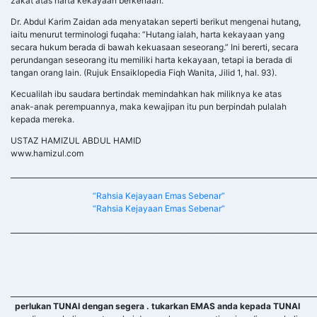
zakat atas harta kekayaan berkenaan.
Dr. Abdul Karim Zaidan ada menyatakan seperti berikut mengenai hutang,
iaitu menurut terminologi fuqaha: “Hutang ialah, harta kekayaan yang
secara hukum berada di bawah kekuasaan seseorang.” Ini bererti, secara
perundangan seseorang itu memiliki harta kekayaan, tetapi ia berada di
tangan orang lain. (Rujuk Ensaiklopedia Fiqh Wanita, Jilid 1, hal. 93).
Kecualilah ibu saudara bertindak memindahkan hak miliknya ke atas
anak-anak perempuannya, maka kewajipan itu pun berpindah pulalah
kepada mereka.
USTAZ HAMIZUL ABDUL HAMID
www.hamizul.com
______________________________________________________________________________________
“Rahsia Kejayaan Emas Sebenar”
“Rahsia Kejayaan Emas Sebenar”
______________________________________________________________________________________
______________________________________________________________________________________
perlukan TUNAI dengan segera . tukarkan EMAS anda kepada TUNAI