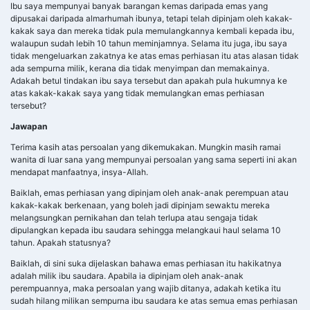
Ibu saya mempunyai banyak barangan kemas daripada emas yang
dipusakai daripada almarhumah ibunya, tetapi telah dipinjam oleh kakak-
kakak saya dan mereka tidak pula memulangkannya kembali kepada ibu,
walaupun sudah lebih 10 tahun meminjamnya. Selama itu juga, ibu saya
tidak mengeluarkan zakatnya ke atas emas perhiasan itu atas alasan tidak
ada sempurna milik, kerana dia tidak menyimpan dan memakainya.
Adakah betul tindakan ibu saya tersebut dan apakah pula hukumnya ke
atas kakak-kakak saya yang tidak memulangkan emas perhiasan
tersebut?
Jawapan
Terima kasih atas persoalan yang dikemukakan. Mungkin masih ramai
wanita di luar sana yang mempunyai persoalan yang sama seperti ini akan
mendapat manfaatnya, insya-Allah.
Baiklah, emas perhiasan yang dipinjam oleh anak-anak perempuan atau
kakak-kakak berkenaan, yang boleh jadi dipinjam sewaktu mereka
melangsungkan pernikahan dan telah terlupa atau sengaja tidak
dipulangkan kepada ibu saudara sehingga melangkaui haul selama 10
tahun. Apakah statusnya?
Baiklah, di sini suka dijelaskan bahawa emas perhiasan itu hakikatnya
adalah milik ibu saudara. Apabila ia dipinjam oleh anak-anak
perempuannya, maka persoalan yang wajib ditanya, adakah ketika itu
sudah hilang milikan sempurna ibu saudara ke atas semua emas perhiasan