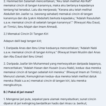
2. Hammad bin Salamah menceritakan; “Aku telah melihat Abi Rafi”
memakai cincin di tangan kanannya, maka aku bertanya kepadanya
tentang hal tersebut. Lalu dia menjawab; “Kerana aku telah melihat
Abdullah bin Jaafar r.a. (seorang sahabat) memakai cincin di tangan
kanannya dan dia (yakni Abdullah) berkata kepadaku; “Adalah Rasulullah
s.a.w. memakai cincin di sebelah tangan kanannya”.” (Riwayat Abu Daud,
at-Tirmizi, Ibnu Majah dan Imam Ahmad).
2.) Memakai Cincin Di Tangan Kiri
Adapun dalil bagi tangan kiri;
1. Daripada Anas dan Ibnu Umar keduanya menceritakan; “Adalah Nabi
s.a.w. memakai cincin di tangan kirinya.” (Riwayat Imam Muslim dari Anas
dan Abu Daud dari Ibnu Umar)
2. Daripada Jaafar bin Muhammad yang meriwayatkan daripada bapanya,
menceritakan; “Adalah Hasan dan Husain (cucu Nabi), kedua-dua mereka
memakai cincin di tangan sebelah kiri mereka.” (Riwayat Imam at-Tirmizi,).
Menurut ulamak; Kemungkinan kedua-dua mereka telah melihat datuk
mereka (Nabi s.a.w.) memakai cincin di tangan kiri, lalu mereka
mengikutinya.
B.) Pakai di jari mana?
1. Mengenai jari pula, sepakat para ulamak menyebutkan; sunat cincin
dipakai di jari kelingking berdalilkan hadis dari Anas r.a. berikut;