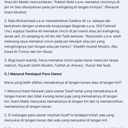
Anas bin Malek menceritakan; “Adalah Nabi s.a.w. memakai cincinnya di
jari ini (lalu ditunjukkan pada jari kelingking di tangan kirinya).” (Riwayat
Imam Muslim)
2. Nabi Muhammad s.a.w. menasihatkan Saidina Ali r.a. selepas dia
berkahwin dengan anakanda kesayangan Baginda s.a.w. (Siti Fatimah
r.ha.) supaya Saidina Ali memakai cincin di jari manis atau jari kelingking
(anak jari). Di samping itu Ali bin Abi Talib berkata: “Rasulullah s.a.w. telah
melarang saya memakai cincin pada jari telunjuk atau jari yang
mengiringinya (jari tengah atau jari hantu).” (Hadith riwatat Muslim, Abu
Daud At-Tirmizi dan An-Nasai
3. Bagi kaum wanita, harus memakai cincin pada mana-mana jari tanpa
makruh. (Syarah Sahih Muslim, Tuhfah al-Ahwazi, “Aunul-Ma”bud)
C.) Menurut Pendapat Para Ulama’
Mana yang lebih afdhal, memakainya di tangan kanan atau di tangan kiri?
1. Menurut Imam Nawawi; para ulama’ Salaf ramai yang memakainya di
tangan kanan dan tidak kurang ramai juga yang memakainya di tangan
kiri. Imam Malik menyukai memakainya di tangan kiri dan ia memakruhkan
memakainya di tangan kanan.
2. Di kalangan para ulama’ mazhab Syafi”ie terdapat khilaf; ada yang
menyukai di tangan kanan dan ada yang menyukai di tangan kiri.