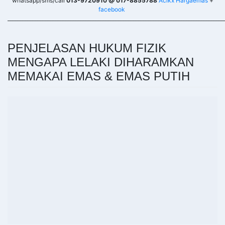
whatsapp/sms/call
013-9720910 @ 017-8855788
Acikx Hargaemas
+
facebook
______________________________________________________________________________________
PENJELASAN HUKUM FIZIK
MENGAPA LELAKI DIHARAMKAN
MEMAKAI EMAS & EMAS PUTIH
Di sini saya sediakan sebab- sebab mengapa emas haram dipakai oleh
lelaki berdasarkan kepada sifat unsur-unsur sains mengikut pandangan
Islam terhadap emas itu.
1. Dari sudut metafizik sains, lelaki bersifat +ve dan unsur emas juga +ve.
Maka ianya berlawan dari segi magnet dan gelombangnya. Tekanan ini
menyebabkan tulang akan mudah membengkok dan rapuh.
2. Emas adalah berwarna kuning oren dalam sistem gelombang adalah
berelektrik untuk fungsi adrenalin buah pinggang. Maka ianya memberi
kesan buruk ketahanan sistem buah pinggang dan perkumuhan. Penyakit
gout, sendi dan batu karang mudah berlaku.
3. Emas juga beresonans tinggi dan tarikannya kewangan mampu