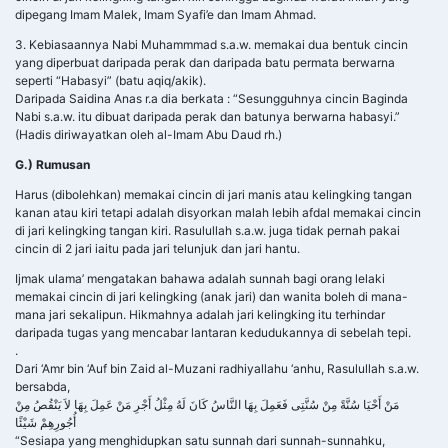
dipegang Imam Malek, Imam Syafi’e dan Imam Ahmad.
3. Kebiasaannya Nabi Muhammmad s.a.w. memakai dua bentuk cincin
yang diperbuat daripada perak dan daripada batu permata berwarna
seperti “Habasyi” (batu aqiq/akik).
Daripada Saidina Anas r.a dia berkata : “Sesungguhnya cincin Baginda
Nabi s.a.w. itu dibuat daripada perak dan batunya berwarna habasyi.”
(Hadis diriwayatkan oleh al-Imam Abu Daud rh.)
G.) Rumusan
Harus (dibolehkan) memakai cincin di jari manis atau kelingking tangan
kanan atau kiri tetapi adalah disyorkan malah lebih afdal memakai cincin
di jari kelingking tangan kiri. Rasulullah s.a.w. juga tidak pernah pakai
cincin di 2 jari iaitu pada jari telunjuk dan jari hantu.
Ijmak ulama’ mengatakan bahawa adalah sunnah bagi orang lelaki
memakai cincin di jari kelingking (anak jari) dan wanita boleh di mana-
mana jari sekalipun. Hikmahnya adalah jari kelingking itu terhindar
daripada tugas yang mencabar lantaran kedudukannya di sebelah tepi.
.
Dari ‘Amr bin ‘Auf bin Zaid al-Muzani radhiyallahu ‘anhu, Rasulullah s.a.w.
bersabda,
مَنْ أَحْيَا سُنَّةً مِنْ سُنَّتِى فَعَمِلَ بِهَا النَّاسُ كَانَ لَهُ مِثْلُ أَجْرِ مَنْ عَمِلَ بِهَا لاَ يَنْقُصُ مِنْ
أُجُورِهِمْ شَيْئًا
“Sesiapa yang menghidupkan satu sunnah dari sunnah-sunnahku,