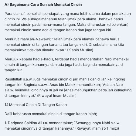
A) Bagaimana Cara Sunnah Memakai Cincin
Para ulama` berselisih pendapat yang mana lebih utama dalam pemakaian
cincin ini. Walaubagaimanapun telah ijmak para ulama` bahawa harus
memakai cincin pada mana-mana tangan. Maka diharuskan (dibolehkan)
memakai cincin sama ada di tangan kanan dan juga tangan kiri.
Menurut Imam an-Nawawi; “Telah ijmak para ulamak bahawa harus
memakai cincin di tangan kanan atau tangan kiri. Di sebelah mana kita
memakainya tidaklah dimakruhkan.” ( Sahih Muslim).
Merujuk kepada hadis-hadis, terdapat hadis menceritakan Nabi memakai
cincin di tangan kanannya dan ada juga hadis baginda memakainya di
tangan kiri.
Rasulullah s.a.w. juga memakai cincin di jari manis dan di jari kelingking
tangan kiri Baginda s.a.w.. Anas bin Malek menceritakan; “Adalah Nabi
s.a.w. memakai cincinnya di jari ini (Anas menunjukkan pada jari kelingking
di tangan kirinya).” (Riwayat Imam Muslim)
1.) Memakai Cincin Di Tangan Kanan
Dalil keharusan memakai cincin di tangan kanan ialah;
1. Daripada Saidina Ali r.a. menceritakan; “Sesungguhnya Nabi s.a.w.
memakai cincinnya di tangan kanannya.” (Riwayat Imam at-Tirmizi)