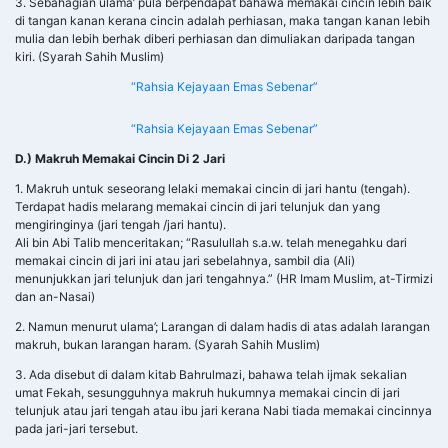
3. Sebahagian ulama’ pula berpendapat bahawa memakai cincin lebih baik
di tangan kanan kerana cincin adalah perhiasan, maka tangan kanan lebih
mulia dan lebih berhak diberi perhiasan dan dimuliakan daripada tangan
kiri. (Syarah Sahih Muslim)
“Rahsia Kejayaan Emas Sebenar”
“Rahsia Kejayaan Emas Sebenar”
D.) Makruh Memakai Cincin Di 2 Jari
1. Makruh untuk seseorang lelaki memakai cincin di jari hantu (tengah).
Terdapat hadis melarang memakai cincin di jari telunjuk dan yang
mengiringinya (jari tengah /jari hantu).
Ali bin Abi Talib menceritakan; “Rasulullah s.a.w. telah menegahku dari
memakai cincin di jari ini atau jari sebelahnya, sambil dia (Ali)
menunjukkan jari telunjuk dan jari tengahnya.” (HR Imam Muslim, at-Tirmizi
dan an-Nasai)
2. Namun menurut ulama’; Larangan di dalam hadis di atas adalah larangan
makruh, bukan larangan haram. (Syarah Sahih Muslim)
3. Ada disebut di dalam kitab Bahrulmazi, bahawa telah ijmak sekalian
umat Fekah, sesungguhnya makruh hukumnya memakai cincin di jari
telunjuk atau jari tengah atau ibu jari kerana Nabi tiada memakai cincinnya
pada jari-jari tersebut.