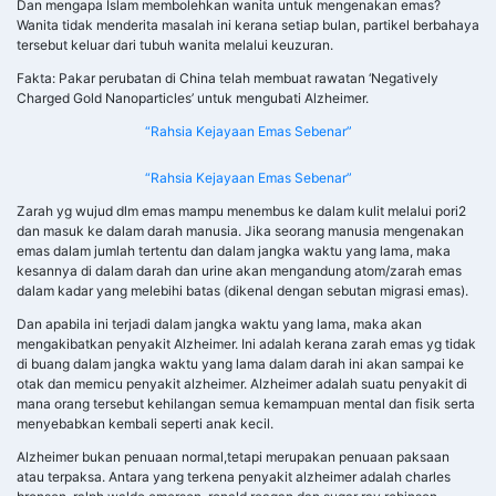
kesannya di dalam darah dan urine akan mengandung atom/zarah emas
dalam kadar yang melebihi batas (dikenal dengan sebutan migrasi emas).
Dan apabila ini terjadi dalam jangka waktu yang lama, maka akan
mengakibatkan penyakit Alzheimer. Ini adalah kerana zarah emas yg tidak
di buang dalam jangka waktu yang lama dalam darah ini akan sampai ke
otak dan memicu penyakit alzheimer. Alzheimer adalah suatu penyakit di
mana orang tersebut kehilangan semua kemampuan mental dan fisik serta
menyebabkan kembali seperti anak kecil.
Alzheimer bukan penuaan normal,tetapi merupakan penuaan paksaan
atau terpaksa. Antara yang terkena penyakit alzheimer adalah charles
bronson, ralph waldo emerson, ronald reagan dan sugar ray robinson.
Akan tetapi, mengapa Islam memperbolehkan wanita untuk mengenakan
emas?
Jawapannya adalah.. “Wanita tidak menderita masalah ini karena setiap
bulan, partikel berbahaya tersebut keluar dari tubuh wanita melalui
menstruasi.” itulah sebabnya islam mengharamkan lelaki memakai emas
dan membolehkan wanita memakai perhiasan emas. itulah antara sebab
agama Islam melarang kaum lelaki memakai emas, ternyata hal ini telah
diketahui Nabi Muhammad lebih 1400 tahun yang lalu padahal beliau tidak
pernah belajar ilmu sains.
Dlm satu hadis nabi Shallallahu ‘alaihi wa sallam telah melarang kaum
lelaki memakai emas walaupun cincin yg kecil. Al-Bukhari dan Muslim