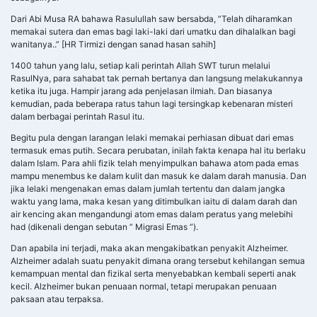
mampu menembus ke dalam kulit dan masuk ke dalam darah manusia. Dan
jika lelaki mengenakan emas dalam jumlah tertentu dan dalam jangka
waktu yang lama, maka kesan yang ditimbulkan iaitu di dalam darah dan
air kencing akan mengandungi atom emas dalam peratus yang melebihi
had (dikenali dengan sebutan ” Migrasi Emas “).
Dan apabila ini terjadi, maka akan mengakibatkan penyakit Alzheimer.
Alzheimer adalah suatu penyakit dimana orang tersebut kehilangan semua
kemampuan mental dan fizikal serta menyebabkan kembali seperti anak
kecil. Alzheimer bukan penuaan normal, tetapi merupakan penuaan
paksaan atau terpaksa.
Dan mengapa Islam membolehkan wanita untuk mengenakan emas?
Wanita tidak menderita masalah ini kerana setiap bulan, partikel berbahaya
tersebut keluar dari tubuh wanita melalui keuzuran.
Fakta: Pakar perubatan di China telah membuat rawatan ‘Negatively
Charged Gold Nanoparticles’ untuk mengubati Alzheimer.
“Rahsia Kejayaan Emas Sebenar”
“Rahsia Kejayaan Emas Sebenar”
Zarah yg wujud dlm emas mampu menembus ke dalam kulit melalui pori2
dan masuk ke dalam darah manusia. Jika seorang manusia mengenakan
emas dalam jumlah tertentu dan dalam jangka waktu yang lama, maka