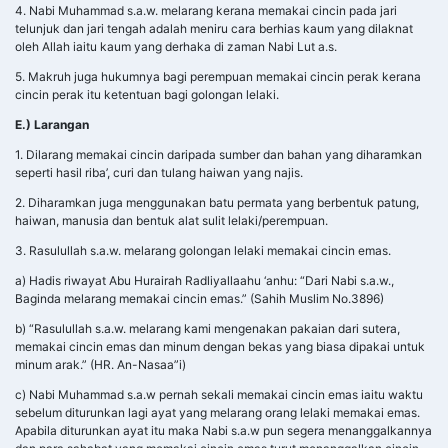
4. Nabi Muhammad s.a.w. melarang kerana memakai cincin pada jari
telunjuk dan jari tengah adalah meniru cara berhias kaum yang dilaknat
oleh Allah iaitu kaum yang derhaka di zaman Nabi Lut a.s.
5. Makruh juga hukumnya bagi perempuan memakai cincin perak kerana
cincin perak itu ketentuan bagi golongan lelaki.
E.) Larangan
1. Dilarang memakai cincin daripada sumber dan bahan yang diharamkan
seperti hasil riba’, curi dan tulang haiwan yang najis.
2. Diharamkan juga menggunakan batu permata yang berbentuk patung,
haiwan, manusia dan bentuk alat sulit lelaki/perempuan.
3. Rasulullah s.a.w. melarang golongan lelaki memakai cincin emas.
a) Hadis riwayat Abu Hurairah Radliyallaahu ‘anhu: “Dari Nabi s.a.w.,
Baginda melarang memakai cincin emas.” (Sahih Muslim No.3896)
b) “Rasulullah s.a.w. melarang kami mengenakan pakaian dari sutera,
memakai cincin emas dan minum dengan bekas yang biasa dipakai untuk
minum arak.” (HR. An-Nasaa”i)
c) Nabi Muhammad s.a.w pernah sekali memakai cincin emas iaitu waktu
sebelum diturunkan lagi ayat yang melarang orang lelaki memakai emas.
Apabila diturunkan ayat itu maka Nabi s.a.w pun segera menanggalkannya