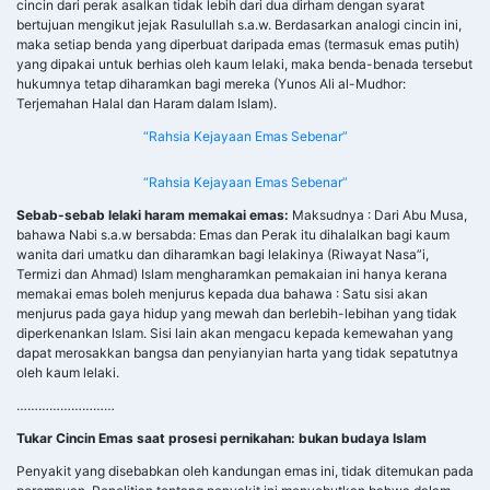
Termizi dan Ahmad) Islam mengharamkan pemakaian ini hanya kerana
memakai emas boleh menjurus kepada dua bahawa : Satu sisi akan
menjurus pada gaya hidup yang mewah dan berlebih-lebihan yang tidak
diperkenankan Islam. Sisi lain akan mengacu kepada kemewahan yang
dapat merosakkan bangsa dan penyianyian harta yang tidak sepatutnya
oleh kaum lelaki.
………………………
Tukar Cincin Emas saat prosesi pernikahan: bukan budaya Islam
Penyakit yang disebabkan oleh kandungan emas ini, tidak ditemukan pada
perempuan. Penelitian tentang penyakit ini menyebutkan bahwa dalam
tubuh seorang perempuan/wanita, terdapat suatu lemak unik, lemak yang
berbeda yang tidak dimiliki seorang laki-laki dimana lemak ini akan
mencegah unsur senyawa atom emas (Au) untuk masuk ke dalam tubuh,
sehingga saat atom ini masuk, hanya mampu menembus kulit, namun tidak
bisa menembus lemak yang menghalangi jalan menuju daging dan darah.
Penelitian lain menyebutkan bahwa di dalam tubuh seorang wanita, zat
emas bisa masuk ke dalam tubuh dan mengalir bersama darah, namun zat
ini tidak akan berbahaya karena akan dibuang bersama darah saat
haid/menstruasi. Jadi Nabi membolehkan seorang istri/wanita
mengenakan cincin/perhiasan dari emas, namun sangat dilarang bagi
suami/laki-laki.