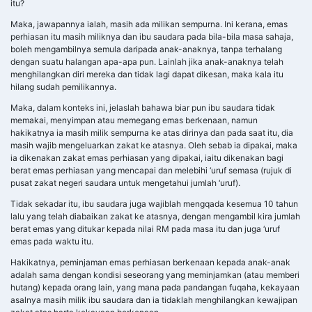
itu?
Maka, jawapannya ialah, masih ada milikan sempurna. Ini kerana, emas
perhiasan itu masih miliknya dan ibu saudara pada bila-bila masa sahaja,
boleh mengambilnya semula daripada anak-anaknya, tanpa terhalang
dengan suatu halangan apa-apa pun. Lainlah jika anak-anaknya telah
menghilangkan diri mereka dan tidak lagi dapat dikesan, maka kala itu
hilang sudah pemilikannya.
Maka, dalam konteks ini, jelaslah bahawa biar pun ibu saudara tidak
memakai, menyimpan atau memegang emas berkenaan, namun
hakikatnya ia masih milik sempurna ke atas dirinya dan pada saat itu, dia
masih wajib mengeluarkan zakat ke atasnya. Oleh sebab ia dipakai, maka
ia dikenakan zakat emas perhiasan yang dipakai, iaitu dikenakan bagi
berat emas perhiasan yang mencapai dan melebihi ‘uruf semasa (rujuk di
pusat zakat negeri saudara untuk mengetahui jumlah ‘uruf).
Tidak sekadar itu, ibu saudara juga wajiblah mengqada kesemua 10 tahun
lalu yang telah diabaikan zakat ke atasnya, dengan mengambil kira jumlah
berat emas yang ditukar kepada nilai RM pada masa itu dan juga ‘uruf
emas pada waktu itu.
Hakikatnya, peminjaman emas perhiasan berkenaan kepada anak-anak
adalah sama dengan kondisi seseorang yang meminjamkan (atau memberi
hutang) kepada orang lain, yang mana pada pandangan fuqaha, kekayaan
asalnya masih milik ibu saudara dan ia tidaklah menghilangkan kewajipan