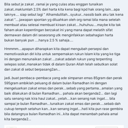
Bila sebut je zakat ..ramai je yang culas atau enggan tunaikan
zakat..maklumlah 2.5% dari harta kita kena bagi kpd hak orang lain…apa
taknye…. siap sebut lagi ” Alhamdulillah…syukur…nassib baik aku tak kena
zakat “….jawapan spontan yg diluahkan oleh org ramai bila mana setelah
membuat atau selesai membuat kiraan zakat….huhuhuu….maybe kita tak
faham akan kepentingan berzakat ini yang mana dapat melatih sifat
dermawan dalam diri seseorang utk menginfakkan sebahagian harta
bukan banyak pun ….hanya 2.5 % sahaja….
Hmmmm….apapun diharapkan kita dapat mengubah persepsi dan
memotivasikan diri kita untuk sempernakan rukun Islam kita yang ke tiga
ini dengan menunaikan zakat …zakat adalah rukun yang terpenting
selepas solat..manakan tidak di dalam Quran Allah telah sebutkan solat
dan zakat di sebut berpasang2an…
jadi..buat pembaca-pembaca yang ade simpanan emas 85gram dan perak
595gram ambiklah peluang di dalam bulan Ramadhan ini dengan
mengeluarkan zakat emas dan perak…sebab yang pertama…amalan yang
baik dilakukan di bulan Ramadhan… pahala akan berganda2… dan lagi
satu senang nak kira haul zakat…yelah….kan senang nak ingat…. bila
sampai je bulan Ramadhan…tunaikan zakat emas dan perak….sebab dah
cukup tempoh setahun kan…kan senang ingat….hati kita pun rase gembira
bila datangnya bulan Ramadhan ini…kita dapat menambah pahala amal
kita berganda2…