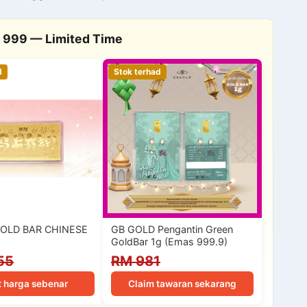
 999 — Limited Time
d
Stok terhad
OLD BAR CHINESE
GB GOLD Pengantin Green
GoldBar 1g (Emas 999.9)
55
RM 981
t harga sebenar
Claim tawaran sekarang