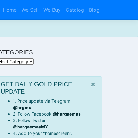
Home
We Sell
We Buy
Catalog
Blog
ATEGORIES
tegories
×
GET DAILY GOLD PRICE
UPDATE
1. Price update via Telegram
@hrgms
2. Follow Facebook
@hargaemas
3. Follow Twitter
@hargaemasMY
.
4. Add to your "homescreen".