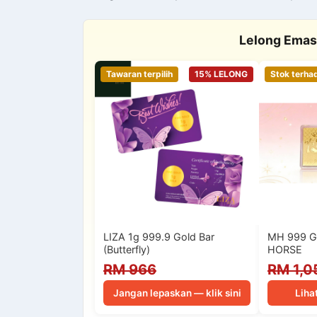
Lelong Emas
Tawaran terpilih
15% LELONG
Stok terha
LIZA 1g 999.9 Gold Bar
MH 999 G
(Butterfly)
HORSE
RM 966
RM 1,0
Jangan lepaskan — klik sini
Liha