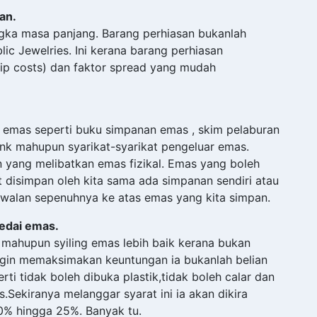
an.
gka masa panjang. Barang perhiasan bukanlah
c Jewelries. Ini kerana barang perhiasan
ip costs) dan faktor spread yang mudah
n emas seperti buku simpanan emas , skim pelaburan
ank mahupun syarikat-syarikat pengeluar emas.
n yang melibatkan emas fizikal. Emas yang boleh
t disimpan oleh kita sama ada simpanan sendiri atau
awalan sepenuhnya ke atas emas yang kita simpan.
kedai emas.
mahupun syiling emas lebih baik kerana bukan
ngin memaksimakan keuntungan ia bukanlah belian
ti tidak boleh dibuka plastik,tidak boleh calar dan
Sekiranya melanggar syarat ini ia akan dikira
20% hingga 25%. Banyak tu.