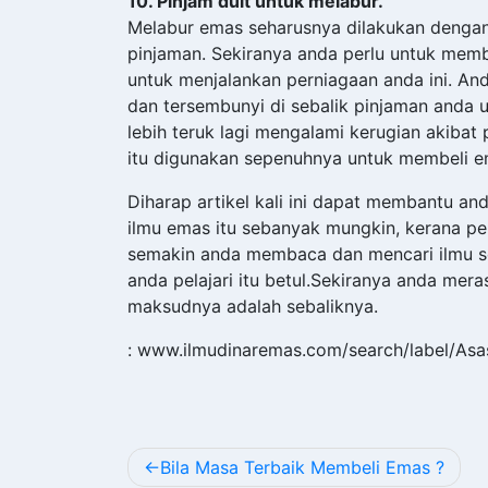
10. Pinjam duit untuk melabur.
Melabur emas seharusnya dilakukan dengan
pinjaman. Sekiranya anda perlu untuk mem
untuk menjalankan perniagaan anda ini. A
dan tersembunyi di sebalik pinjaman anda
lebih teruk lagi mengalami kerugian akibat
itu digunakan sepenuhnya untuk membeli ema
Diharap artikel kali ini dapat membantu an
ilmu emas itu sebanyak mungkin, kerana p
semakin anda membaca dan mencari ilmu se
anda pelajari itu betul.Sekiranya anda mera
maksudnya adalah sebaliknya.
: www.ilmudinaremas.com/search/label/A
POST
Bila Masa Terbaik Membeli Emas ?