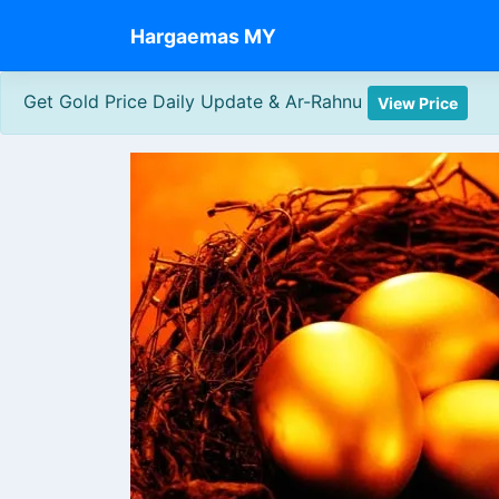
Skip
Hargaemas MY
to
content
Get Gold Price Daily Update & Ar-Rahnu
View Price