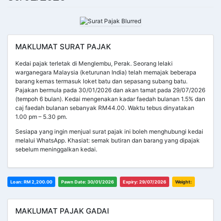
MAKLUMAT SURAT PAJAK
Kedai pajak terletak di Menglembu, Perak. Seorang lelaki
warganegara Malaysia (keturunan India) telah memajak beberapa
barang kemas termasuk loket batu dan sepasang subang batu.
Pajakan bermula pada 30/01/2026 dan akan tamat pada 29/07/2026
(tempoh 6 bulan). Kedai mengenakan kadar faedah bulanan 1.5% dan
caj faedah bulanan sebanyak RM44.00. Waktu tebus dinyatakan
1.00 pm – 5.30 pm.
Sesiapa yang ingin menjual surat pajak ini boleh menghubungi kedai
melalui WhatsApp. Khasiat: semak butiran dan barang yang dipajak
sebelum meninggalkan kedai.
Loan: RM 2,200.00
Pawn Date: 30/01/2026
Expiry: 29/07/2026
Weight:
MAKLUMAT PAJAK GADAI