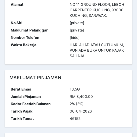
Alamat
NO 11 GROUND FLOOR, LEBOH
CARPENTER KUCHING, 93000
KUCHING, SARAWAK.
No Siri
[private]
Maklumat Pelanggan
[private]
Nombor Telefon
[hide]
Waktu Bekerja
HARI AHAD ATAU CUTI UMUM,
PUN ADA BUKA UNTUK PAJAK
SAHAJA
MAKLUMAT PINJAMAN
Berat Emas
13.5G
Jumlah Pinjaman
RM 3,400.00
Kadar Faedah Bulanan
2% (2%)
Tarikh Pajak
06-04-2026
Tarikh Tamat
46152