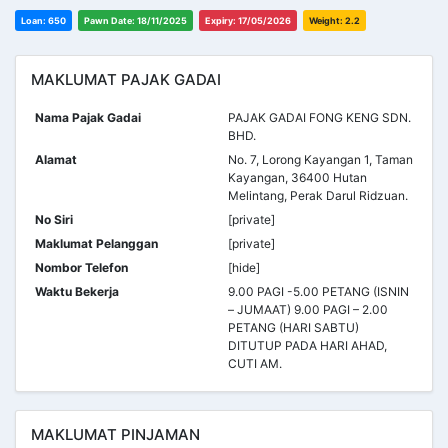
Loan: 650
Pawn Date: 18/11/2025
Expiry: 17/05/2026
Weight: 2.2
MAKLUMAT PAJAK GADAI
Nama Pajak Gadai
PAJAK GADAI FONG KENG SDN.
BHD.
Alamat
No. 7, Lorong Kayangan 1, Taman
Kayangan, 36400 Hutan
Melintang, Perak Darul Ridzuan.
No Siri
[private]
Maklumat Pelanggan
[private]
Nombor Telefon
[hide]
Waktu Bekerja
9.00 PAGI -5.00 PETANG (ISNIN
– JUMAAT) 9.00 PAGI – 2.00
PETANG (HARI SABTU)
DITUTUP PADA HARI AHAD,
CUTI AM.
MAKLUMAT PINJAMAN