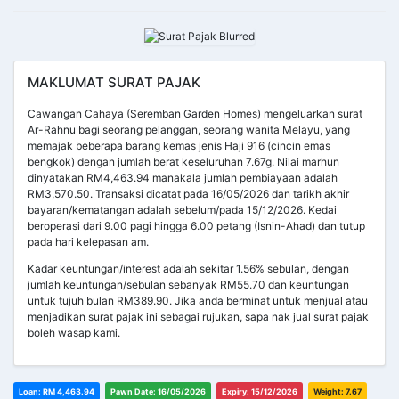
MAKLUMAT SURAT PAJAK
Cawangan Cahaya (Seremban Garden Homes) mengeluarkan surat
Ar-Rahnu bagi seorang pelanggan, seorang wanita Melayu, yang
memajak beberapa barang kemas jenis Haji 916 (cincin emas
bengkok) dengan jumlah berat keseluruhan 7.67g. Nilai marhun
dinyatakan RM4,463.94 manakala jumlah pembiayaan adalah
RM3,570.50. Transaksi dicatat pada 16/05/2026 dan tarikh akhir
bayaran/kematangan adalah sebelum/pada 15/12/2026. Kedai
beroperasi dari 9.00 pagi hingga 6.00 petang (Isnin-Ahad) dan tutup
pada hari kelepasan am.
Kadar keuntungan/interest adalah sekitar 1.56% sebulan, dengan
jumlah keuntungan/sebulan sebanyak RM55.70 dan keuntungan
untuk tujuh bulan RM389.90. Jika anda berminat untuk menjual atau
menjadikan surat pajak ini sebagai rujukan, sapa nak jual surat pajak
boleh wasap kami.
Loan: RM 4,463.94
Pawn Date: 16/05/2026
Expiry: 15/12/2026
Weight: 7.67