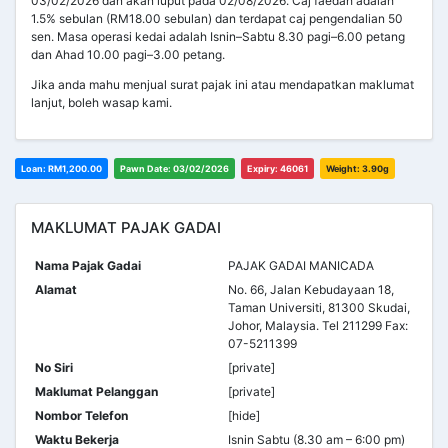
03/02/2026 dan akan luput pada 02/08/2026. Caj faedah adalah
1.5% sebulan (RM18.00 sebulan) dan terdapat caj pengendalian 50
sen. Masa operasi kedai adalah Isnin–Sabtu 8.30 pagi–6.00 petang
dan Ahad 10.00 pagi–3.00 petang.
Jika anda mahu menjual surat pajak ini atau mendapatkan maklumat
lanjut, boleh wasap kami.
Loan: RM1,200.00
Pawn Date: 03/02/2026
Expiry: 46061
Weight: 3.90g
MAKLUMAT PAJAK GADAI
Nama Pajak Gadai
PAJAK GADAI MANICADA
Alamat
No. 66, Jalan Kebudayaan 18,
Taman Universiti, 81300 Skudai,
Johor, Malaysia. Tel 211299 Fax:
07-5211399
No Siri
[private]
Maklumat Pelanggan
[private]
Nombor Telefon
[hide]
Waktu Bekerja
Isnin Sabtu (8.30 am – 6:00 pm)