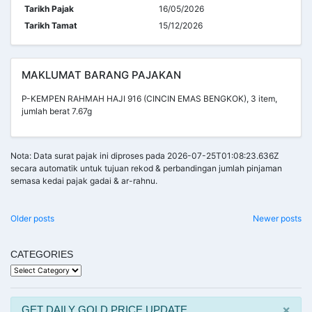
Tarikh Pajak
16/05/2026
Tarikh Tamat
15/12/2026
MAKLUMAT BARANG PAJAKAN
P-KEMPEN RAHMAH HAJI 916 (CINCIN EMAS BENGKOK), 3 item,
jumlah berat 7.67g
Nota: Data surat pajak ini diproses pada 2026-07-25T01:08:23.636Z
secara automatik untuk tujuan rekod & perbandingan jumlah pinjaman
semasa kedai pajak gadai & ar-rahnu.
POSTS
Older posts
Newer posts
NAVIGATION
CATEGORIES
Categories
×
GET DAILY GOLD PRICE UPDATE