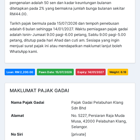
pengenalan adalah 50 sen dan kadar keuntungan bulanan
ditetapkan pada 2% yang bermakna jumlah bunga bulanan sekitar
RM44.00.
Tarikh pajak bermula pada 15/07/2026 dan tempoh penebusan
adalah 6 bulan sehingga 14/01/2027. Waktu perniagaan pajak gadai
adalah Isnin-Jumaat 9.00 pagi-6.00 petang, Sabtu 9.00 pagi-5.00
petang, ditutup pada hari Ahad dan cuti am. Sesiapa yang ingin
menjual surat pajak ini atau mendapatkan maklumat lanjut boleh
WhatsApp kami.
Loan: RM 2,200.00
Pawn Date: 15/07/2026
Expiry: 14/01/2027
Weight: 6.19
MAKLUMAT PAJAK GADAI
Nama Pajak Gadai
Pajak Gadai Pelabuhan Klang
Sdn Bhd
Alamat
No. 5227, Persiaran Raja Muda
Musa, 42000 Pelabuhan Klang,
Selangor.
No Siri
[private]