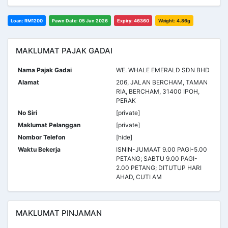
Loan: RM1200
Pawn Date: 05 Jun 2026
Expiry: 46360
Weight: 4.86g
MAKLUMAT PAJAK GADAI
Nama Pajak Gadai
WE. WHALE EMERALD SDN BHD
Alamat
206, JALAN BERCHAM, TAMAN
RIA, BERCHAM, 31400 IPOH,
PERAK
No Siri
[private]
Maklumat Pelanggan
[private]
Nombor Telefon
[hide]
Waktu Bekerja
ISNIN-JUMAAT 9.00 PAGI-5.00
PETANG; SABTU 9.00 PAGI-
2.00 PETANG; DITUTUP HARI
AHAD, CUTI AM
MAKLUMAT PINJAMAN