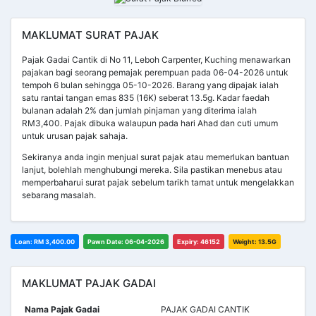
MAKLUMAT SURAT PAJAK
Pajak Gadai Cantik di No 11, Leboh Carpenter, Kuching menawarkan
pajakan bagi seorang pemajak perempuan pada 06-04-2026 untuk
tempoh 6 bulan sehingga 05-10-2026. Barang yang dipajak ialah
satu rantai tangan emas 835 (16K) seberat 13.5g. Kadar faedah
bulanan adalah 2% dan jumlah pinjaman yang diterima ialah
RM3,400. Pajak dibuka walaupun pada hari Ahad dan cuti umum
untuk urusan pajak sahaja.
Sekiranya anda ingin menjual surat pajak atau memerlukan bantuan
lanjut, bolehlah menghubungi mereka. Sila pastikan menebus atau
memperbaharui surat pajak sebelum tarikh tamat untuk mengelakkan
sebarang masalah.
Loan: RM 3,400.00
Pawn Date: 06-04-2026
Expiry: 46152
Weight: 13.5G
MAKLUMAT PAJAK GADAI
Nama Pajak Gadai
PAJAK GADAI CANTIK