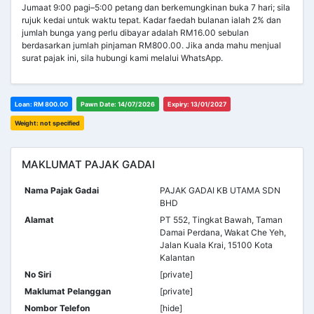
Jumaat 9:00 pagi–5:00 petang dan berkemungkinan buka 7 hari; sila
rujuk kedai untuk waktu tepat. Kadar faedah bulanan ialah 2% dan
jumlah bunga yang perlu dibayar adalah RM16.00 sebulan
berdasarkan jumlah pinjaman RM800.00. Jika anda mahu menjual
surat pajak ini, sila hubungi kami melalui WhatsApp.
Loan: RM 800.00
Pawn Date: 14/07/2026
Expiry: 13/01/2027
Weight: not specified
MAKLUMAT PAJAK GADAI
Nama Pajak Gadai
PAJAK GADAI KB UTAMA SDN
BHD
Alamat
PT 552, Tingkat Bawah, Taman
Damai Perdana, Wakat Che Yeh,
Jalan Kuala Krai, 15100 Kota
Kalantan
No Siri
[private]
Maklumat Pelanggan
[private]
Nombor Telefon
[hide]