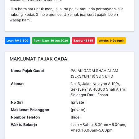
Jika berminat untuk menjual surat pajak atau ada pertanyaan, sila
hubungi kedai. Simple promosi: Jika nak jual surat pajak, boleh
wasap kami.
Loan: RM 3,600
Pawn Date: 30 Jun 2026
Expiry: 46385
Weight: 9.9g (gm)
MAKLUMAT PAJAK GADAI
Nama Pajak Gadai
PAJAK GADAI SHAH ALAM
(SEKSYEN 19) SDN BHD
Alamat
No. 3, Jalan Nelayan A 19/A,
Seksyen 19, 40300 Shah Alam,
Selangor Darul Ehsan
No Siri
[private]
Maklumat Pelanggan
[private]
Nombor Telefon
[hide]
Waktu Bekerja
Isnin – Sabtu: 8.30am – 6.00pm,
Ahad: 10.00am-5.00pm