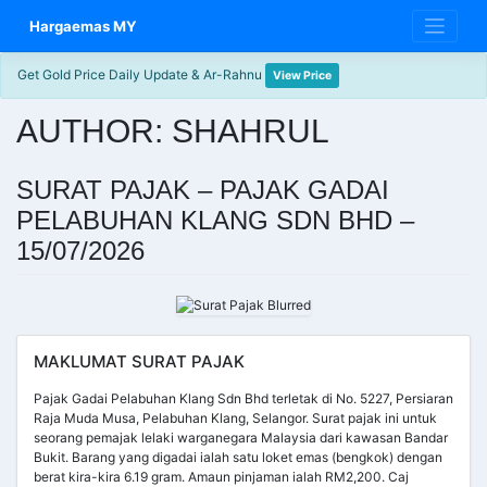
Skip
Hargaemas MY
to
content
Get Gold Price Daily Update & Ar-Rahnu
View Price
AUTHOR:
SHAHRUL
SURAT PAJAK – PAJAK GADAI
PELABUHAN KLANG SDN BHD –
15/07/2026
MAKLUMAT SURAT PAJAK
Pajak Gadai Pelabuhan Klang Sdn Bhd terletak di No. 5227, Persiaran
Raja Muda Musa, Pelabuhan Klang, Selangor. Surat pajak ini untuk
seorang pemajak lelaki warganegara Malaysia dari kawasan Bandar
Bukit. Barang yang digadai ialah satu loket emas (bengkok) dengan
berat kira-kira 6.19 gram. Amaun pinjaman ialah RM2,200. Caj