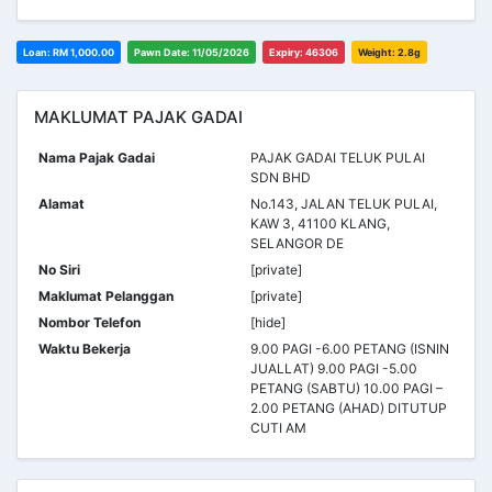
Loan: RM 1,000.00
Pawn Date: 11/05/2026
Expiry: 46306
Weight: 2.8g
MAKLUMAT PAJAK GADAI
Nama Pajak Gadai
PAJAK GADAI TELUK PULAI
SDN BHD
Alamat
No.143, JALAN TELUK PULAI,
KAW 3, 41100 KLANG,
SELANGOR DE
No Siri
[private]
Maklumat Pelanggan
[private]
Nombor Telefon
[hide]
Waktu Bekerja
9.00 PAGI -6.00 PETANG (ISNIN
JUALLAT) 9.00 PAGI -5.00
PETANG (SABTU) 10.00 PAGI –
2.00 PETANG (AHAD) DITUTUP
CUTI AM