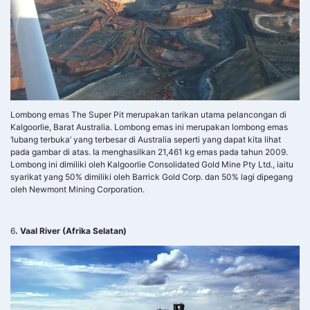
Lombong emas The Super Pit merupakan tarikan utama pelancongan di
Kalgoorlie, Barat Australia. Lombong emas ini merupakan lombong emas
‘lubang terbuka’ yang terbesar di Australia seperti yang dapat kita lihat
pada gambar di atas. Ia menghasilkan 21,461 kg emas pada tahun 2009.
Lombong ini dimiliki oleh Kalgoorlie Consolidated Gold Mine Pty Ltd., iaitu
syarikat yang 50% dimiliki oleh Barrick Gold Corp. dan 50% lagi dipegang
oleh Newmont Mining Corporation.
6
. Vaal River (Afrika Selatan)