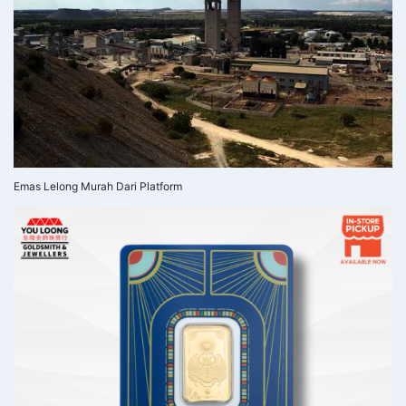
Emas Lelong Murah Dari Platform