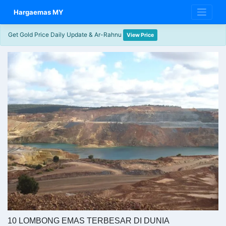
Skip
Hargaemas MY
to
content
Get Gold Price Daily Update & Ar-Rahnu
View Price
10 LOMBONG EMAS TERBESAR DI DUNIA