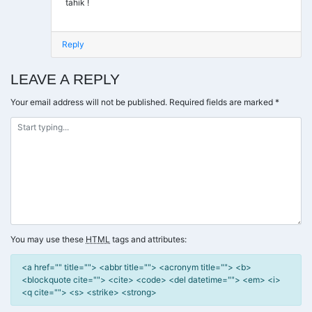
tahik !
Reply
LEAVE A REPLY
Your email address will not be published.
Required fields are marked
*
You may use these
HTML
tags and attributes:
<a href="" title=""> <abbr title=""> <acronym title=""> <b>
<blockquote cite=""> <cite> <code> <del datetime=""> <em> <i>
<q cite=""> <s> <strike> <strong>