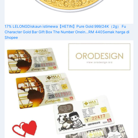
17% LELONG
Diskaun istimewa
【HETIN】Pure Gold 999/24K（2g） Fu
Character Gold Bar Gift Box The Number Onein…
RM 440
Semak harga di
Shopee