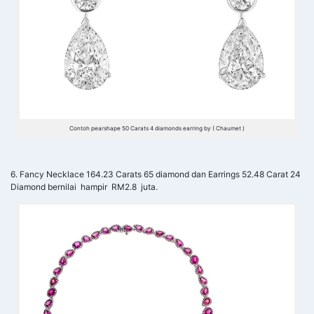
Contoh pearshape 50 Carats 4 diamonds earring by ( Chaumet )
6. Fancy Necklace 164.23 Carats 65 diamond dan Earrings 52.48 Carat 24
Diamond bernilai hampir RM2.8 juta.