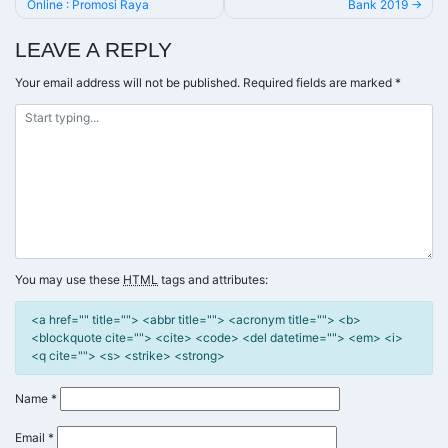
Online : Promosi Raya
Bank 2019
NAVIGATION
LEAVE A REPLY
Your email address will not be published.
Required fields are marked
*
You may use these
HTML
tags and attributes:
<a href="" title=""> <abbr title=""> <acronym title=""> <b>
<blockquote cite=""> <cite> <code> <del datetime=""> <em> <i>
<q cite=""> <s> <strike> <strong>
Name
*
Email
*