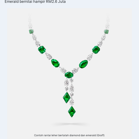
Emerald bernilai hampir RM2.6 Juta
Contoh rantai leher bertatah diamond dan emerald (Graff)