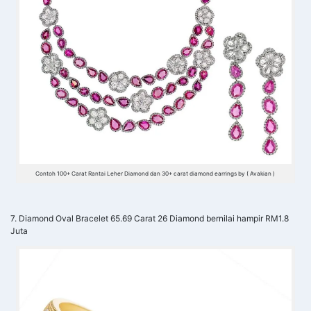
Contoh 100+ Carat Rantai Leher Diamond dan 30+ carat diamond earrings by ( Avakian )
7. Diamond Oval Bracelet 65.69 Carat 26 Diamond bernilai hampir RM1.8
Juta