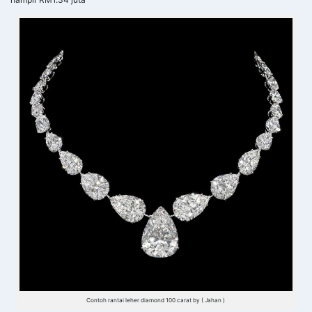
Contoh rantai leher diamond 100 carat by ( Jahan )