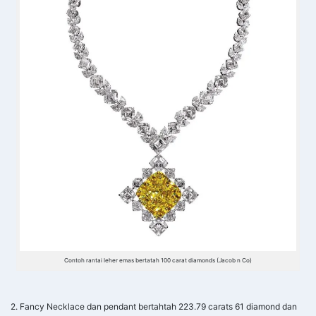
Contoh rantai leher emas bertatah 100 carat diamonds (Jacob n Co)
2. Fancy Necklace dan pendant bertahtah 223.79 carats 61 diamond dan