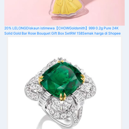
20% LELONG
Diskaun istimewa
【CHOWGoldsmith】999 0.2g Pure 24K
Solid Gold Bar Rose Bouquet Gift Box Set
RM 158
Semak harga di Shopee