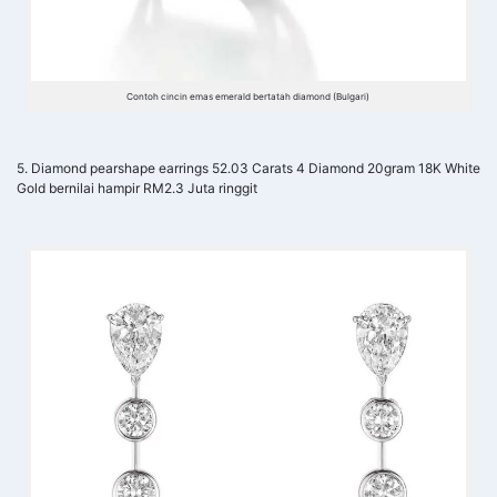
Contoh cincin emas emerald bertatah diamond (Bulgari)
5. Diamond pearshape earrings 52.03 Carats 4 Diamond 20gram 18K White
Gold bernilai hampir RM2.3 Juta ringgit