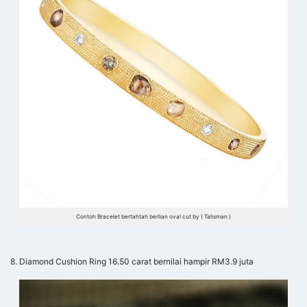
Contoh Bracelet bertahtah berlian oval cut by ( Talisman )
8. Diamond Cushion Ring 16.50 carat bernilai hampir RM3.9 juta