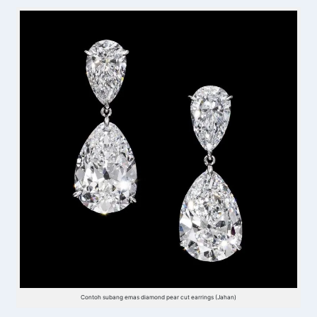
Contoh subang emas diamond pear cut earrings (Jahan)