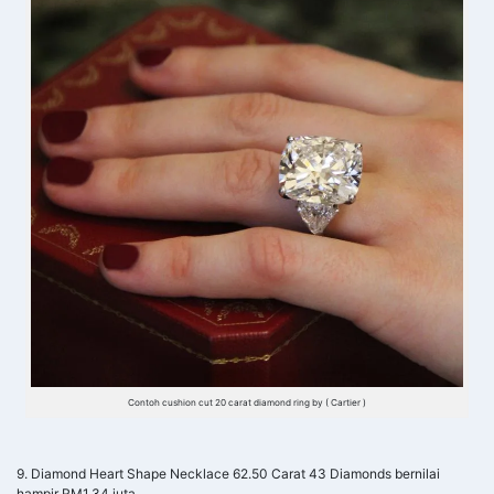
Contoh cushion cut 20 carat diamond ring by ( Cartier )
9. Diamond Heart Shape Necklace 62.50 Carat 43 Diamonds bernilai
hampir RM1.34 juta